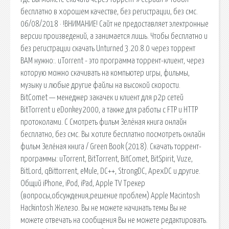
бесплатно в хорошем качестве, без регистрации, без смс.
06/08/2018 · !ВНИМАНИЕ! Сайт не предоставляет электронные
версии произведений, а занимается лишь. Чтобы бесплатно и
без регистрации скачать Unturned 3.20.8.0 через торрент
ВАМ нужно:. uTorrent - это программа торрент-клиент, через
которую можно скачивать на компьютер игры, фильмы,
музыку и любые другие файлы на высокой скорости.
BitComet — менеджер закачек и клиент для p2p сетей
BitTorrent и eDonkey2000, а также для работы с FTP и HTTP
протоколами. С Смотреть фильм Зелёная книга онлайн
бесплатно, без смс. Вы хотите бесплатно посмотреть онлайн
фильм Зелёная книга / Green Book (2018). Скачать торрент-
программы: uTorrent, BitTorrent, BitComet, BitSpirit, Vuze,
BitLord, qBittorrent, eMule, DC++, StrongDC, ApexDC и другие.
Общий iPhone, iPod, iPad, Apple TV Трекер
(вопросы,обсуждения,решение проблем) Apple Macintosh
Hackintosh Железо. Вы не можете начинать темы Вы не
можете отвечать на сообщения Вы не можете редактировать.