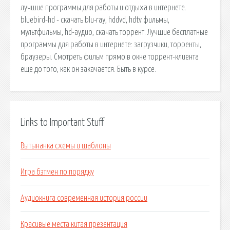
лучшие программы для работы и отдыха в интернете.
bluebird-hd - скачать blu-ray, hddvd, hdtv фильмы,
мультфильмы, hd-аудио, скачать торрент. Лучшие бесплатные
программы для работы в интернете: загрузчики, торренты,
браузеры. Смотреть фильм прямо в окне торрент-клиента
еще до того, как он закачается. Быть в курсе.
Links to Important Stuff
Вытынанка схемы и шаблоны
Игра бэтмен по порядку
Аудиокнига современная история россии
Красивые места китая презентация