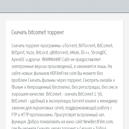
Скачать bitcomet торрент
Скачать торрент-программы: uTorrent, BitTorrent, BitComet,
BitSpirit, Vuze, BitLord, qBittorrent, eMule, DC++, StrongDC,
ApexDC и другие. !ВНИМАНИЕ! Сайт не предоставляет
электронные версии произведений, а занимается лишь. На
сайте новых фильмов HDFilmFree.com Вы можете без
проблем Скачать фильмы через торрент, Смотреть онлайн »
Фильм » Непрощенный бесплатно, без регистрации, без смс в
хорошем качестве. BitComet - скачать BitComet 1.56,
BitComet - удобный в эксплуатации torrent клиент и менеджер
закачек для пиринговых сетей, поддерживающий работу с
FTP и HTTP протоколами. Присутствует встроенный чат,
функция. Добро пожаловать на кино-сайт NewBestFilm.com,
где Вы можете Скачать через торрент » Сериал » Тобол