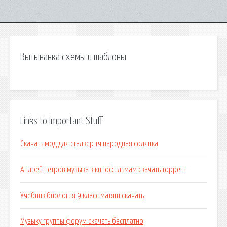
Вытынанка схемы и шаблоны
Links to Important Stuff
Скачать мод для сталкер тч народная солянка
Андрей петров музыка к кинофильмам скачать торрент
Учебник биология 9 класс матяш скачать
Музыку группы форум скачать бесплатно