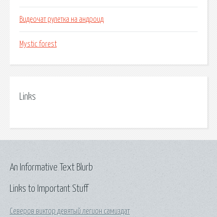
Видеочат рулетка на андроид
Mystic forest
Links
An Informative Text Blurb
Links to Important Stuff
Северов виктор девятый легион самиздат