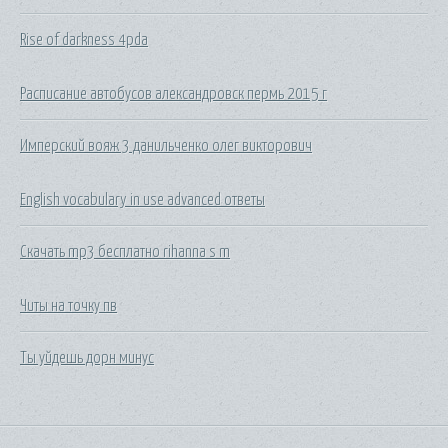
Rise of darkness 4pda
Расписание автобусов александровск пермь 2015 г
Имперский вояж 3 данильченко олег викторович
English vocabulary in use advanced ответы
Скачать mp3 бесплатно rihanna s m
Читы на точку пв
Ты уйдешь дорн минус