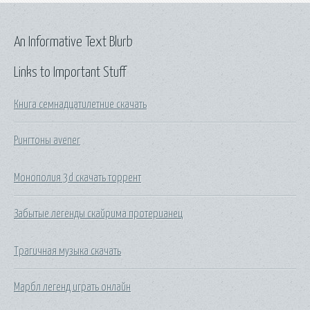
An Informative Text Blurb
Links to Important Stuff
Книга семнадцатилетние скачать
Рингтоны avener
Монополия 3d скачать торрент
Забытые легенды скайрима протерианец
Трагичная музыка скачать
Марбл легенд играть онлайн