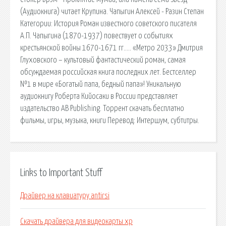
(Аудиокнига) читает Крупина. Чапыгин Алексей - Разин Степан
Категории: История Роман известного советского писателя
А.П. Чапыгина (1870-1937) повествует о событиях
крестьянской войны 1670-1671 гг.…. «Метро 2033» Дмитрия
Глуховского – культовый фантастический роман, самая
обсуждаемая российская книга последних лет. Бестселлер
№1 в мире «Богатый папа, бедный папа»! Уникальную
аудиокнигу Роберта Кийосаки в России представляет
издательство AB Publishing. Торрент скачать бесплатно
фильмы, игры, музыка, книги Перевод: Интершум, cубтитры.
Links to Important Stuff
Драйвер на клавиатуру antirsi
Скачать драйвера для видеокарты хр