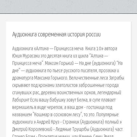
Аудиокнига современная история россии
Аудиокнига «Алтина — Принцесса меча. Книга 10» автора
Юкия Мурасаки это десятая книга из цикла “Алтина —
Принцесса меча”. Максим Горький — На дне (аудиокнига) “На
дне” — аудиокнига по пьесе русского писателя, прозаика и
драматурга Максима Горького. Величественные леса Заграбы
скрывают под кронами златолистов заброшенные города
сгинувших рас, деревни воинственных орков, легендарный
Лабиринт Если вашу бабушку зовут Белка, в супе плавает
вермишель в виде черепов, а ваш дом - гостиница под
названием "Кошмар в сосновом лесу", то это. Популярные
аудиокниги » Андрей Круз - Странник (Аудиокнига) полный »
Дмитрий Королевский - Ледяные Трущобы (Аудиокнига) част.
Стокер Брэм - Проклятие мумии, или Камень Семи Звезд