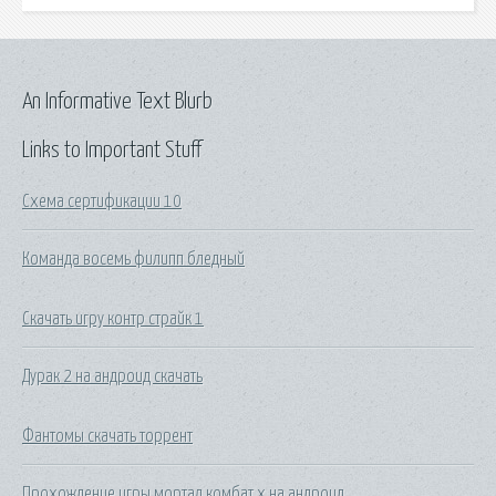
An Informative Text Blurb
Links to Important Stuff
Схема сертификации 10
Команда восемь филипп бледный
Скачать игру контр страйк 1
Дурак 2 на андроид скачать
Фантомы скачать торрент
Прохождение игры мортал комбат х на андроид