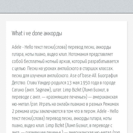
What i ve done аккорды
Adele - Hello текст песни(слова) перевод песни, аккорды
гитара, ноты пиано, видео клип. Нотомания представляет
собой бесплатный нотный архив, который разрабатывается
с целью. Песни на уроках английского в старших классах.
песни для изучения английского. Ase of base-All. Биография
Детство. Стиви Уандер родился 13 мая 1950 года в городе
Сагино (англ. Saginaw), штат. Limp Bizkit (Лимп Бизкит, в
переводе с англ. — «размякшее печенье») — американская
ню-метал /рэп. Играть на онлайн пианино в разных Режимах
2 режима игры заключаются в том что в пером. Adele - Hello
текст песни(слова) перевод песни, аккорды гитара, ноты
пиано, видео клип. Limp Bizkit (Лимп Бизкит, в переводе с
англ. — размякшее печенье ) — американская ню-метал /рэп.