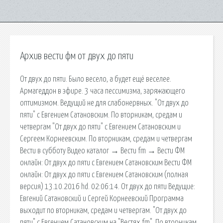
Архив вести фм от двух до пяти
От двух до пяти. Было весело, а будет ещё веселее.
Армагеддон в эфире. 3 часа пессимизма, заряжающего
оптимизмом. Ведущий не для слабонервных. "От двух до
пяти" с Евгением Сатановским. По вторникам, средам и
четвергам "От двух до пяти" с Евгением Сатановским и
Сергеем Корнеевским. По вторникам, средам и четвергам
Вести в субботу Видео каталог → Вести fm → Вести ФМ
онлайн: От двух до пяти с Евгением Сатановским Вести ФМ
онлайн: От двух до пяти с Евгением Сатановским (полная
версия) 13.10.2016 hd. 02:06:14. От двух до пяти Ведущие:
Евгений Сатановский и Сергей Корнеевский Программа
выходит по вторникам, средам и четвергам. "От двух до
пяти" с Евгением Сатановским на "Вестях fm". По вторникам,