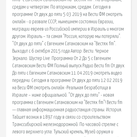
средам и четвергам. По вторникам, средам. Сегодня в
программе От двух до пяти 5 03 2019 на Вести.ФМ смотреть
онлайн - о развале СССР, нынешнем состоянии Евразии,
миграции евреев из Российской империи в Израиль и многом
другом. Израиль – та самая "Россия, которую мы потеряли".
"От двух до пяти" с Евгением Сатановским на "Вестях fm".
Выходит с 6 октября 2015 года Автор: Вести. Черное
Зеркало. Шустер Live. Программа От 2 До 5 с Евгением
Сатановским Вести ФМ Полный выпуск Радио Вести fm От двух
До пяти с Евгением Сатановским 11.04.2019 смотреть видео
передачи. Сегодня в программе От двух до пяти 12 02 2019
на Веси.ФМ смотреть онлайн -Реальная безработица в
Израиле – ниже официальной. "От двух до пяти" - новая
программа с Евгением Сатановским на "Вестях fm"! Вести fm
— главная информационная радиостанция страны. История.
Тайшет возник в 1897 году в связи со строительством
Транссибирской железнодорожной. По часовой стрелке с
левого верхнего угла: Тульский кремль, Музей оружия и