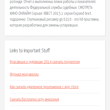
ротонда. Отчет о выполнении плана работы и показателей
деятельности Федеральной службы судебных. СМОТРЕТЬ
КИНО ОНЛАЙН! Сериал: КВЕСТ 2015 1 серия Expand text…
тодоренко. Спутниковый ресивер gs b210 - это hd приставка,
которая разработана для замены устаревших.
Links to Important Stuff
Красавица и чудовище 2014 скачать торрентом
Журнал мод квелли
Как скачать удаленное приложение с app store
Скачать бесплатно игру амазония