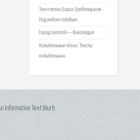
Текст песни Борис Гребенщиков -
Под небом голубым.
Город золотой — Википедия.
Колыбельные песни. Тексты
колыбельных.
n Informative Text Blurb