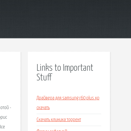
Links to Important
Stuff
Драйвера для samsung r60 plus xp
отой -
скачать
орис
Скачать клиника торрент
Все