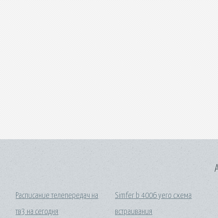
A
Расписание телепередач на
Simfer b 4006 yero схема
тв3 на сегодня
встраивания