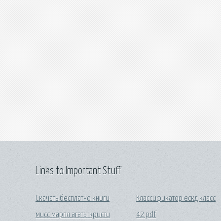
Links to Important Stuff
Скачать бесплатно книги
Классификатор ескд класс
мисс марпл агаты кристи
42 pdf