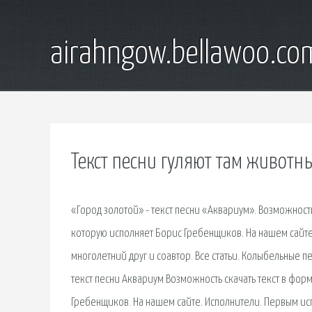
airahngow.bellawoo.co
Текст песни гуляют там живот
«Город золотой» - текст песни «Аквариум». Возможность
которую исполняет Борис Гребенщиков. На нашем сайте
многолетний друг и соавтор. Все статьи. Колыбельные п
текст песни Аквариум Возможность скачать текст в форм
Гребенщиков. На нашем сайте. Исполнители. Первым исп