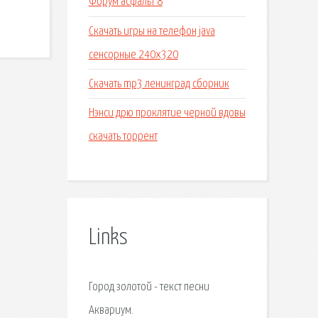
Форум асфальт 8
Скачать игры на телефон java
сенсорные 240x320
Скачать mp3 ленинград сборник
Нэнси дрю проклятие черной вдовы
скачать торрент
Links
Город золотой - текст песни
Аквариум.