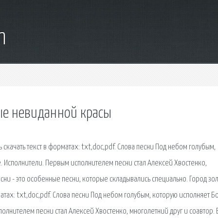
m
ные невиданной красы
 скачать текст в форматах: txt,doc,pdf. Слова песни Под небом голубым,
. Исполнители. Первым исполнителем песни стал Алексей Хвостенко,
есни - это особенные песни, которые складывались специально. Город зол
атах: txt,doc,pdf. Слова песни Под небом голубым, которую исполняет Б
олнителем песни стал Алексей Хвостенко, многолетний друг и соавтор. 