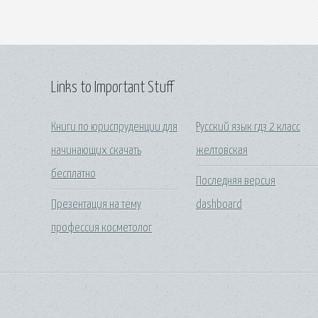
Links to Important Stuff
Книги по юриспруденции для
Русский язык гдз 2 класс
начинающих скачать
желтовская
бесплатно
Последняя версия
Презентация на тему
dashboard
профессия косметолог