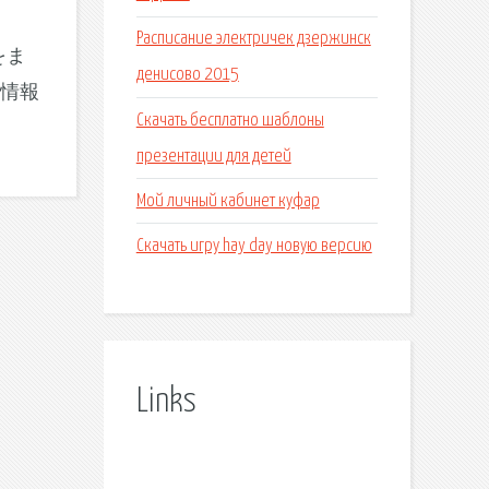
Расписание электричек дзержинск
 をま
денисово 2015
な情報
Скачать бесплатно шаблоны
презентации для детей
Мой личный кабинет куфар
Скачать игру hay day новую версию
Links