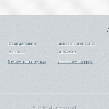
A
Поезда до полтавы
Вязание спицами гусиные
расписание
лапки схема
Текст песни алиса музыка
Monster curves торрент
© Untitled. All rights reserved.