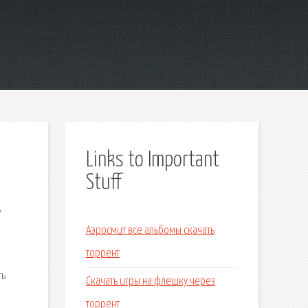
Links to Important
Stuff
,
Аэросмит все альбомы скачать
торрент
ть
Скачать игры на флешку через
торрент