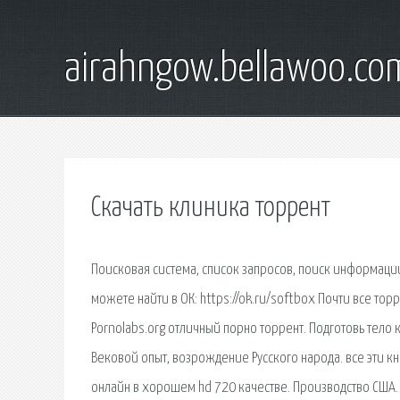
airahngow.bellawoo.co
Скачать клиника торрент
Поисковая сиcтема, список запросов, поиск информации
можете найти в ОК: https://ok.ru/softbox Почти все то
Pornolabs.org отличный порно торрент. Подготовь тело к
Вековой опыт, возрождение Русского народа. все эти кн
онлайн в хорошем hd 720 качестве. Производство США. 