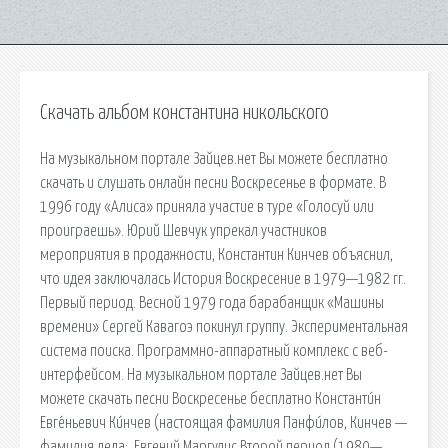
Скачать альбом константина никольского
На музыкальном портале Зайцев.нет Вы можете бесплатно
скачать и слушать онлайн песни Воскресенье в формате. В
1996 году «Алиса» приняла участие в туре «Голосуй или
проиграешь». Юрий Шевчук упрекал участников
мероприятия в продажности, Константин Кинчев объяснил,
что идея заключалась История Воскресение в 1979—1982 гг.
Первый период. Весной 1979 года барабанщик «Машины
времени» Сергей Кавагоэ покинул группу. Экспериментальная
система поиска. Программно-аппаратный комплекс с веб-
интерфейсом. На музыкальном портале Зайцев.нет Вы
можете скачать песни Воскресенье бесплатно Константи́н
Евге́ньевич Ки́нчев (настоящая фамилия Панфи́лов, Кинчев —
фамилия деда;. Евгений Маргулис Второй период (1980—