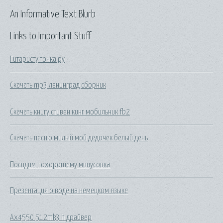
An Informative Text Blurb
Links to Important Stuff
Гитаристу точка ру
Скачать mp3 ленинград сборник
Скачать книгу стивен кинг мобильник fb2
Скачать песню милый мой дедочек белый день
Посидим похорошему минусовка
Презентация о воде на немецком языке
Ax4550 512mk3 h драйвер