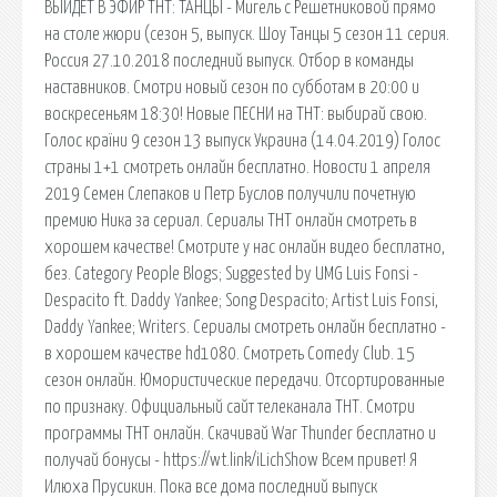
ВЫЙДЕТ В ЭФИР ТНТ: ТАНЦЫ - Мигель с Решетниковой прямо
на столе жюри (сезон 5, выпуск. Шоу Танцы 5 сезон 11 серия.
Россия 27.10.2018 последний выпуск. Отбор в команды
наставников. Смотри новый сезон по субботам в 20:00 и
воскресеньям 18:30! Новые ПЕСНИ на ТНТ: выбирай свою.
Голос країни 9 сезон 13 выпуск Украина (14.04.2019) Голос
страны 1+1 смотреть онлайн бесплатно. Новости 1 апреля
2019 Семен Слепаков и Петр Буслов получили почетную
премию Ника за сериал. Сериалы ТНТ онлайн смотреть в
хорошем качестве! Смотрите у нас онлайн видео бесплатно,
без. Category People Blogs; Suggested by UMG Luis Fonsi -
Despacito ft. Daddy Yankee; Song Despacito; Artist Luis Fonsi,
Daddy Yankee; Writers. Сериалы смотреть онлайн бесплатно -
в хорошем качестве hd1080. Смотреть Comedy Club. 15
сезон онлайн. Юмористические передачи. Отсортированные
по признаку. Официальный сайт телеканала ТНТ. Смотри
программы ТНТ онлайн. Скачивай War Thunder бесплатно и
получай бонусы - https://wt.link/iLichShow Всем привет! Я
Илюха Прусикин. Пока все дома последний выпуск