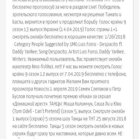
бесплатно проголосуй за него в разделе Live!. Победитель
зрительского голосования, несмотря на решение Тимати и
Басты, вернется в проект и продолжит борьбу. Голос країни 9
сезон 13 выпуск Украина (14.04.2019) Голос страны 1+1
смотреть онлайн бесплатно в хорошем качестве. 1/26/2018
· Category People Suggested by UMG Luis Fonsi - Despacito ft.
Daddy Yankee; Song Despacito; Artist Luis Fonsi, Daddy Yankee;
Writers. Уважаемый пользователь, Вас приветствует онлайн
кинотеатр kino-fishka1.net! У нас вы можете смотреть Голос
країни 9 сезон 12 выпуск от 7.04.2019 бесплатно с телефона,
планшета и других гаджетов.Желаем Вам приятного
просмотра Новости 1 апреля 2019 Семен Слепаков и Петр
Буслов получили почетную премию «Ника» за сериал
«Домашний арест». ТАНЦЫ: Миша Килимчук, Саша Ли и Юви
(Tom Odell - Can't Pretend) (сезон 5, выпуск. Смотрите онлайн
1 выпуск (серию) 5 сезона шоу Танцы на ТНТ 25 августа 2018
на сайте бесплатно. Танцы 5 сезон смотреть онлайн в новых
сериях будут сразу три наставника, которые давно всем. НЕ