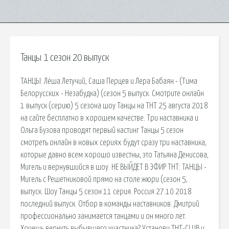
Танцы 1 сезон 20 выпуск
ТАНЦЫ: Лёша Летучий, Саша Перцев и Лера Бабаян - (Тима
Белорусских - Незабудка) (сезон 5 выпуск. Смотрите онлайн
1 выпуск (серию) 5 сезона шоу Танцы на ТНТ 25 августа 2018
на сайте бесплатно в хорошем качестве. Три наставника и
Ольга Бузова проводят первый кастинг Танцы 5 сезон
смотреть онлайн в новых сериях будут сразу три наставника,
которые давно всем хорошо известны, это Татьяна Денисова,
Мигель и вернувшийся в шоу. НЕ ВЫЙДЕТ В ЭФИР ТНТ: ТАНЦЫ -
Мигель с Решетниковой прямо на столе жюри (сезон 5,
выпуск. Шоу Танцы 5 сезон 11 серия. Россия 27.10.2018
последний выпуск. Отбор в команды наставников. Дмитрий
профессионально занимается танцами и он много лет.
Хочешь вернуть выбывшего участника? Установи ТНТ-CLUB и