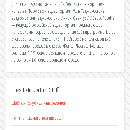
(14.04.2019) смотреть онлайн бесплатно в хорошем
качестве. TopVideo - видеопортал №1 в Таджикистане,
видеохостинг таджикистана ️ Аякс - Ювентус / Обзор. Rutube
— ведущий российский видеопортал, предлагающий
кинофильмы, сериалы. Официальный сайт программы Битва
экстрасенсов на телеканале ТНТ. Второй международный
фестиваль пародий в Одессе. Финал. Часть 1. Большая
разница. 3:35. Секс в большом городе. 6 с-н 1 с. - На рынок,
на рынок 4:10. Секс в большом городе.
Links to Important Stuff
Шаблон голубя для вырезания
Iron man скачать на андроид