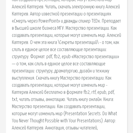
Алексей Каптерев. Читать, скачать электронную книгу Алексей
Каптерев. Автор известной презентации о презентациях
«Смерть через PowerPoint» и дважды спикер TEDx. Преподает
в Высшей школе бизнеса МГУ. Мастерство презентации. Как
создавать презентации, которые могут изменить мир. Алексей
Каптерев. О чем эта книга \Секреты презентаций\ - о том, как
слить в единое целое все составляющие презентации:
структуру. Формат: pdf, fb2, epub «Мастерство презентации»
— о том, как слить в единое целое все составляющие
презентации: структуру, драматургию, дизайн и технику
выступления. Скачать книгу Мастерство презентации. Как
создавать презентации, которые могут изменить мир -
Каптерев Алексей бесплатно в формате fb2, rtf, epub, pdf,
txt, читать отзывы, аннотацию. Читать книгу онлайн. Книга:
Мастерство презентации. Как создавать презентации,
которые могут изменить мир (Presentation Secrets. Do What
You Never Thought Possible with Your Presentations). Автор:
Алексей Каптерев. Аннотация, отзывы читателей,