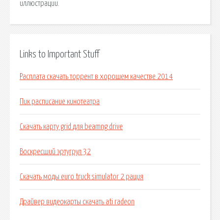
иллюстрации.
Links to Important Stuff
Расплата скачать торрент в хорошем качестве 2014
Пик расписание кинотеатра
Скачать карту grid для beamng drive
Воскресший эртугрул 32
Скачать моды euro truck simulator 2 рация
Драйвер видеокарты скачать ati radeon