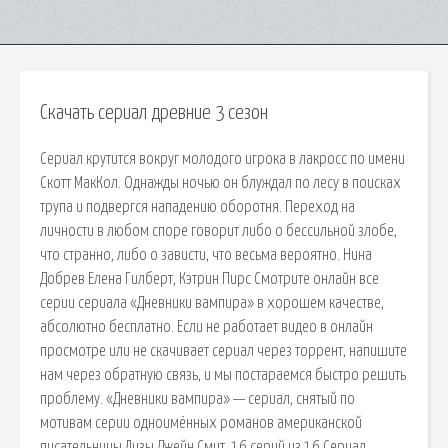
Скачать сериал древние 3 сезон
Сериал крутится вокруг молодого игрока в лакросс по имени
Скотт МакКол. Однажды ночью он блуждал по лесу в поисках
трупа и подвергся нападению оборотня. Переход на
личности в любом споре говорит либо о бессильной злобе,
что странно, либо о зависти, что весьма вероятно. Нина
Добрев Елена Гилберт, Кэтрин Пирс Смотрите онлайн все
серии сериала «Дневники вампира» в хорошем качестве,
абсолютно бесплатно. Если не работает видео в онлайн
просмотре или не скачивает сериал через торрент, напишите
нам через обратную связь, и мы постараемся быстро решить
проблему. «Дневники вампира» — cериал, снятый по
мотивам серии одноимённых романов американской
писательницы Лизы Джейн Смит. 16 серий из 16 Сериал