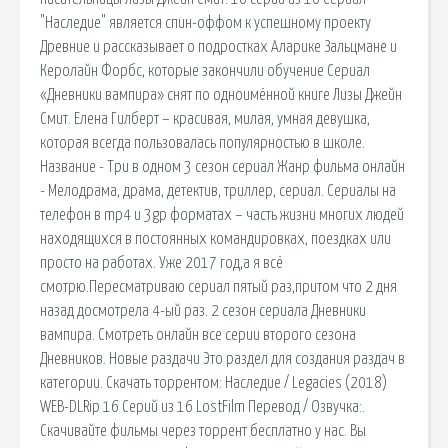
"Наследие" является спин-оффом к успешному проекту
Древние и рассказывает о подростках Аларике Зальцмане и
Керолайн Форбс, которые закончили обучение Сериал
«Дневники вампира» снят по одноимённой книге Лизы Джейн
Смит. Елена Гилберт – красивая, милая, умная девушка,
которая всегда пользовалась популярностью в школе.
Название - Три в одном 3 сезон сериал Жанр фильма онлайн
- Мелодрама, драма, детектив, триллер, сериал. Сериалы на
телефон в mp4 и 3gp форматах – часть жизни многих людей
находящихся в постоянных командировках, поездках или
просто на работах. Уже 2017 год,а я всё
смотрю.Пересматриваю сериал пятый раз,притом что 2 дня
назад досмотрела 4-ый раз. 2 сезон сериала Дневники
вампира. Смотреть онлайн все серии второго сезона
Дневников. Новые раздачи Это раздел для создания раздач в
категории. Скачать торрентом: Наследие / Legacies (2018)
WEB-DLRip 16 Серий из 16 LostFilm Перевод / Озвучка:.
Скачивайте фильмы через торрент бесплатно у нас. Вы