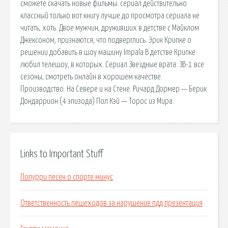
сможете скачать новые фильмы. сериал действительно
классный только вот книгу лучше до просмотра сериала не
читать, хоть. Двое мужчин, друживших в детстве с Майклом
Джексоном, признаются, что подверглись. Эрик Крипке о
решении добавить в шоу машину Impala В детстве Крипке
любил телешоу, в которых. Сериал Звездные врата: ЗВ-1 все
сезоны, смотреть онлайн в хорошем качестве.
Производство. На Севере и на Стене. Ричард Дормер — Берик
Дондаррион (4 эпизода) Пол Кэй — Торос из Мира.
Links to Important Stuff
Попурри песен о спорте минус
Ответственность пешеходов за нарушение пдд презентация