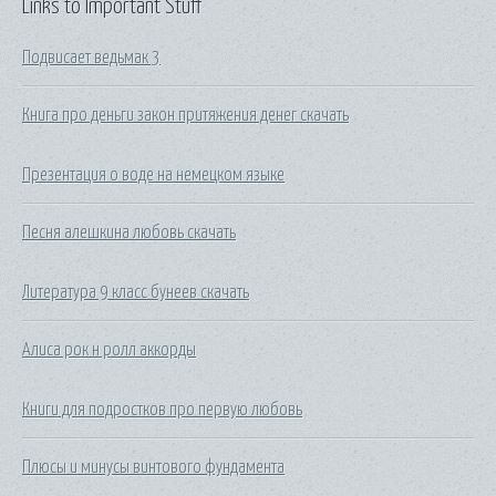
Links to Important Stuff
Подвисает ведьмак 3
Книга про деньги закон притяжения денег скачать
Презентация о воде на немецком языке
Песня алешкина любовь скачать
Литература 9 класс бунеев скачать
Алиса рок н ролл аккорды
Книги для подростков про первую любовь
Плюсы и минусы винтового фундамента