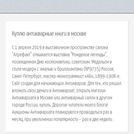
Куплю антикварные книги в москве
С 1 апреля 2019 в выставочном пространстве салона
"Атрефакт" откывается выставка "Рождение легенды",
посвященная Дню космонавтики, советским. Медальон в
стиле модерн с эмалью и бриллиантами (№9735) Россия,
Санкт-Петербург, мастер-монограммист «АБ», 1899-1908-е.
Сайт создан для начинающих Антикваров. Для тех, кто решил
вложить свои деньги в Антиквариат, открыть магазин
Антиквариата в Москве или антикварный салон в другом
городе России, купить. Дорогие читатели моего блога!
Аукционы Антиквариата планируются проводиться раз в
месяц, при увеличении популярности – раз в две недели.