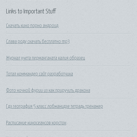
Links to Important Stuff
Скачать кино порно андроид
Слава роду скачать бесплатно mp3
Журнал учета перманганата калия образец
Тотал коммандер сайт разработчика
Фото ночной фурии из как приручить дракона
Гдз география 5 класс лобжанидзе тетрадь тренажер
Расписание киносеансов корстон