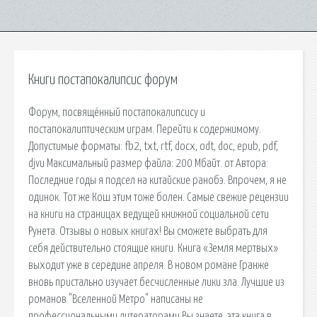
Книги постапокалипсис форум
Форум, посвящённый постапокалипсису и
постапокалиптическим играм. Перейти к содержимому.
Допустимые форматы: fb2, txt, rtf, docx, odt, doc, epub, pdf,
djvu Максимальный размер файла: 200 Мбайт. от Автора:
Последние годы я подсел на китайские ранобэ. Впрочем, я не
одинок. Тот же Кош этим тоже болен. Самые свежие рецензии
на книги на страницах ведущей книжной социальной сети
Рунета. Отзывы о новых книгах! Вы сможете выбрать для
себя действительно стоящие книги. Книга «Земля мертвых»
выходит уже в середине апреля. В новом романе Гранже
вновь пристально изучает бесчисленные лики зла. Лучшие из
романов "Вселенной Метро" написаны не
профессиональными литераторами Вы знаете, эта книга в