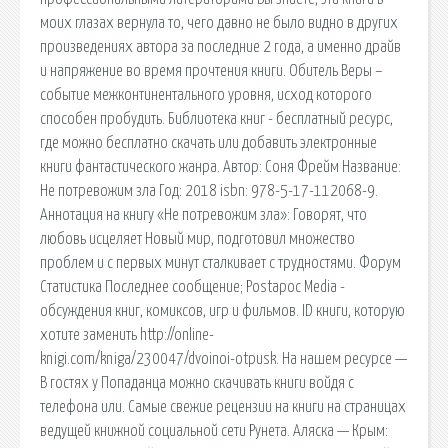
моих глазах вернула то, чего давно не было видно в других
произведениях автора за последние 2 года, а именно драйв
и напряжение во время прочтения книги. Обитель Веры –
событие межконтинентального уровня, исход которого
способен пробудить. Библиотека книг - бесплатный ресурс,
где можно бесплатно скачать или добавить электронные
книги фантастического жанра. Автор: Соня Фрейм Название:
Не потревожим зла Год: 2018 isbn: 978-5-17-112068-9.
Аннотация на книгу «Не потревожим зла»: Говорят, что
любовь исцеляет Новый мир, подготовил множество
проблем и с первых минут сталкивает с трудностями. Форум
Статистика Последнее сообщение; Postapoc Media -
обсуждения книг, комиксов, игр и фильмов. ID книги, которую
хотите заменить http://online-
knigi.com/kniga/230047/dvoinoi-otpusk. На нашем ресурсе —
В гостях у Попаданца можно скачивать книги войдя с
телефона или. Самые свежие рецензии на книги на страницах
ведущей книжной социальной сети Рунета. Аляска — Крым: