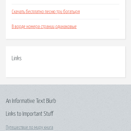
Скачать бесплатно песню три богатыря
В ворде номера страниц одинаковые
Links
An Informative Text Blurb
Links to Important Stuff
Путешествие по миру книга