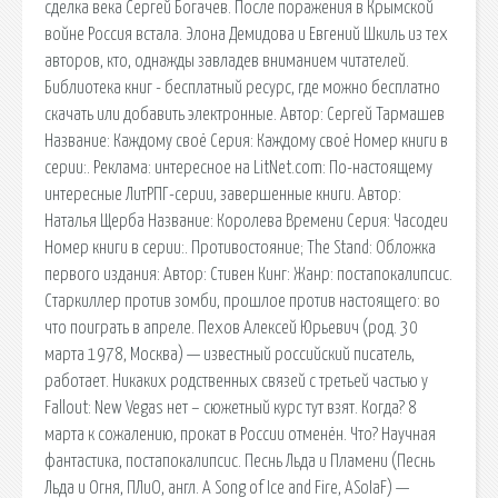
сделка века Сергей Богачев. После поражения в Крымской
войне Россия встала. Элона Демидова и Евгений Шкиль из тех
авторов, кто, однажды завладев вниманием читателей.
Библиотека книг - бесплатный ресурс, где можно бесплатно
скачать или добавить электронные. Автор: Сергей Тармашев
Название: Каждому своё Серия: Каждому своё Номер книги в
серии:. Реклама: интересное на LitNet.com: По-настоящему
интересные ЛитРПГ-серии, завершенные книги. Автор:
Наталья Щерба Название: Королева Времени Серия: Часодеи
Номер книги в серии:. Противостояние; The Stand: Обложка
первого издания: Автор: Стивен Кинг: Жанр: постапокалипсис.
Старкиллер против зомби, прошлое против настоящего: во
что поиграть в апреле. Пехов Алексей Юрьевич (род. 30
марта 1978, Москва) — известный российский писатель,
работает. Никаких родственных связей с третьей частью у
Fallout: New Vegas нет – сюжетный курс тут взят. Когда? 8
марта к сожалению, прокат в России отменён. Что? Научная
фантастика, постапокалипсис. Песнь Льда и Пламени (Песнь
Льда и Огня, ПЛиО, англ. A Song of Ice and Fire, ASoIaF) —