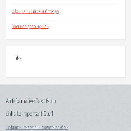
Официальный сайт бетезда
Военное дело чукчей
Links
An Informative Text Blurb
Links to Important Stuff
Нафкат нигматуллин скачать альбом