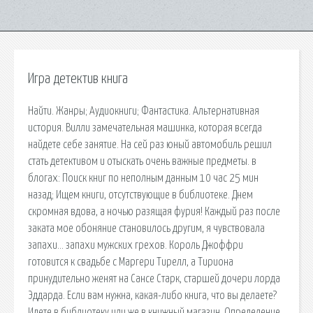
Игра детектив книга
Найти. Жанры; Аудиокниги; Фантастика. Альтернативная
история. Вилли замечательная машинка, которая всегда
найдете себе занятие. На сей раз юный автомобиль решил
стать детективом и отыскать очень важные предметы. в
блогах: Поиск книг по неполным данным 10 час 25 мин
назад; Ищем книги, отсутствующие в библиотеке. Днем
скромная вдова, а ночью разящая фурия! Каждый раз после
заката мое обоняние становилось другим, я чувствовала
запахи… запахи мужских грехов. Король Джоффри
готовится к свадьбе с Маргери Тирелл, а Тириона
принудительно женят на Сансе Старк, старшей дочери лорда
Эддарда. Если вам нужна, какая-либо книга, что вы делаете?
Идете в библиотеку или же в книжный магазин. Определение.