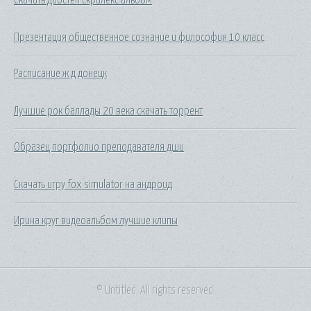
Презентация общественное сознание и философия 10 класс
Расписание ж д донецк
Лучшие рок баллады 20 века скачать торрент
Образец портфолио преподавателя дши
Скачать игру fox simulator на андроид
Ирина круг видеоальбом лучшие клипы
© Untitled. All rights reserved.