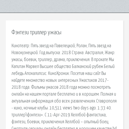
Фэнтези триллер ужасы
Кинотеатр: Пять звезд на Павелецкой; Ролан; Пять звезд на
Новокузнецкой. Год выпуска: 2018 Страна: Австралия; Жанр:
ужасы, боевик, триллер, драма, приключения. В прокате Мы
Капитан Марвел Высшее общество Балканский рубеж Белый
лебедь Апокалипсис. КиноХроник: Посетив наш сайт Вы
найдете множество новых интересных Ужастиков 2017-
2018 года. Фильмы ужасов 2018 года можно посмотреть
онлайн на нашем портале бесплатно и в хорошем. Полная и
актуальная информация обо всех развлечениях Ставрополя
- кино, ночные клубы. 10,511 views two days ago. 1:33:40.
триллер\фэнтези+. С 11-Apr-2019 Хеллбой фантастика,
фэнтези, боевик, приключения Хеллбой – опытный боец.
Смотрите сериалы онлайн бесплатно в хорошем качестве hd