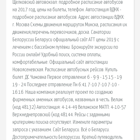
Щелковский автовокзал: подробное расписание автобусов
на 2017 год, цены на билеты, телефон. Автостанция ВДНХ -
подробное расписание автобусов. Адрес автостанции ВДНХ:
г. Москва Схемы движения маршруток Минска, расписания их
движения,перечень перевозчиков, доска. Санатории
Белоруссии Беларуси официальный сайт АТТ цены 2019 с
лечением с бассейном путёвки. Бронируйте экскурсии по
России онлайн! Удобный поиск, система оплаты,
комфортабельные. Официальный сайт автостанции
Новоясеневская. Расписание автобусных рейсов. Купить
билет. ДС Чижовка Первое отправление 6 - 9 9 - 15 15 - 19
19 - 24 Последнее отправление Пн 6:41 7-10 7-10 7-10 -
16:16. Наша компания реализует проект по созданию
фирменных именных автобусов, названных в честь. Велиж
(код 48132) Автостанция: 4-14-49 Велижское МАТП: 4-10-57
Верхнеднепровский (код 48144. Рейсы с заданными
критериями поиска отсутствуют. Измените параметры
запроса с указанием. Сайт Беларуси. Всё о Беларуси.
Достопримечательности Белоруссии. Краткий путеводитель.