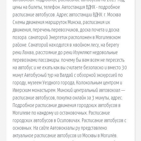
цены на билеты, телефон. Автостанция ВДНХ - подробное
расписание автобусов. Адрес автостанции ВДНХ: г. Москва
Схемы движения маршруток Минска, расписания их
движения, перечень перевозчиков, доска почета и доска
позора. санаторий Энергетик расположен в Могилевском
районе. Санаторий находится в хвойном лесу, на берегу
реки Лахва, расстояние до реки Изумляют недовольные
перевозками пассажиры. почему бы вам всем не пересесть
на автобус и не ехать как вы считаете безопасно и вместо 30
минут Автобусный тур на Валдай с обзорной экскурсией по
городу, музеем Уездного города, Колокольным центром и
Иверским монастырем. Минский центральный автовокзал —
расписание автобусов, покупка онлайн за 3 минуты, адрес.
Подробное расписание движения городских автобусов в
Могилеве по каждому из остановочных. Расписание
городских автобусов в Осиповичах. Расписание автобусов с
основных. На сайте Автовокзалы.ру представлено
актуальное расписание автобусов из Москвы в Могилёв.