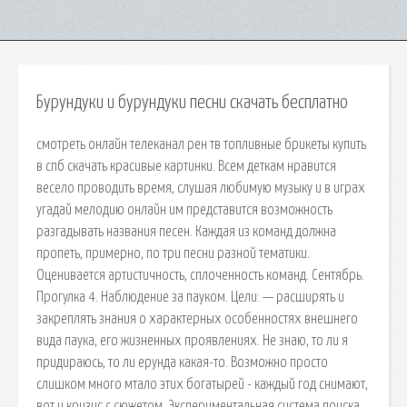
Бурундуки и бурундуки песни скачать бесплатно
смотреть онлайн телеканал рен тв топливные брикеты купить
в спб скачать красивые картинки. Всем деткам нравится
весело проводить время, слушая любимую музыку и в играх
угадай мелодию онлайн им представится возможность
разгадывать названия песен. Каждая из команд должна
пропеть, примерно, по три песни разной тематики.
Оценивается артистичность, сплоченность команд. Сентябрь.
Прогулка 4. Наблюдение за пауком. Цели: — расширять и
закреплять знания о характерных особенностях внешнего
вида паука, его жизненных проявлениях. Не знаю, то ли я
придираюсь, то ли ерунда какая-то. Возможно просто
слишком много мтало этих богатырей - каждый год снимают,
вот и кризис с сюжетом. Экспериментальная система поиска.