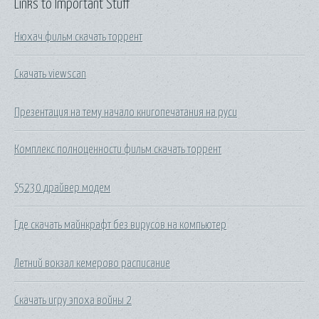
Links to Important Stuff
Нюхач фильм скачать торрент
Скачать viewscan
Презентация на тему начало книгопечатания на руси
Комплекс полноценности фильм скачать торрент
S5230 драйвер модем
Где скачать майнкрафт без вирусов на компьютер
Летний вокзал кемерово расписание
Скачать игру эпоха войны 2