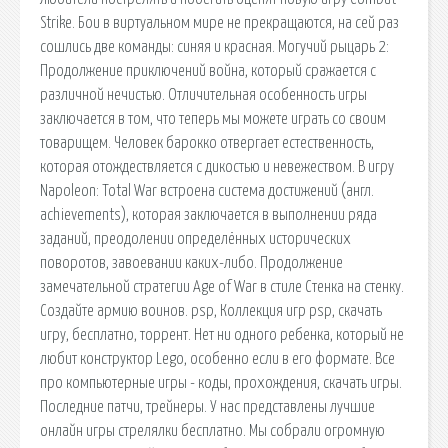
Strike. Бои в виртуальном мире не прекращаются, на сей раз
сошлись две команды: синяя и красная. Могучий рыцарь 2:
Продолжение приключений война, который сражается с
различной нечистью. Отличительная особенность игры
заключается в том, что теперь мы можете играть со своим
товарищем. Человек барокко отвергает естественность,
которая отождествляется с дикостью и невежеством. В игру
Napoleon: Total War встроена система достижений (англ.
achievements), которая заключается в выполнении ряда
заданий, преодолении определённых исторических
поворотов, завоевании каких-либо. Продолжение
замечательной стратегии Age of War в стиле Cтенка на стенку.
Создайте армию воинов. psp, Коллекция игр psp, скачать
игру, бесплатно, торрент. Нет ни одного ребенка, который не
любит конструктор Lego, особенно если в его формате. Все
про компьютерные игры - коды, прохождения, скачать игры.
Последние патчи, трейнеры. У нас представлены лучшие
онлайн игры стрелялки бесплатно. Мы собрали огромную