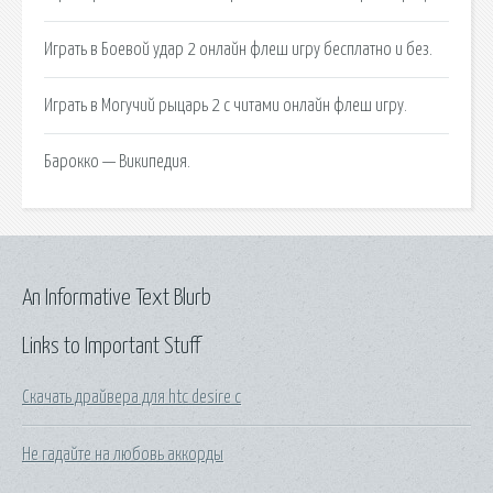
Играть в Боевой удар 2 онлайн флеш игру бесплатно и без.
Играть в Могучий рыцарь 2 с читами онлайн флеш игру.
Барокко — Википедия.
An Informative Text Blurb
Links to Important Stuff
Скачать драйвера для htc desire c
Не гадайте на любовь аккорды