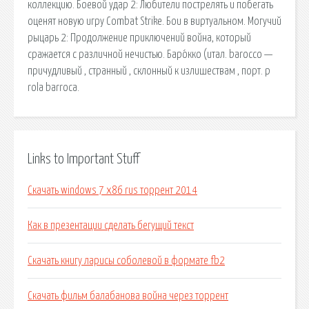
коллекцию. Боевой удар 2: Любители пострелять и побегать
оценят новую игру Combat Strike. Бои в виртуальном. Могучий
рыцарь 2: Продолжение приключений война, который
сражается с различной нечистью. Баро́кко (итал. barocco —
причудливый , странный , склонный к излишествам , порт. p
rola barroca.
Links to Important Stuff
Скачать windows 7 x86 rus торрент 2014
Как в презентации сделать бегущий текст
Скачать книгу ларисы соболевой в формате fb2
Скачать фильм балабанова война через торрент