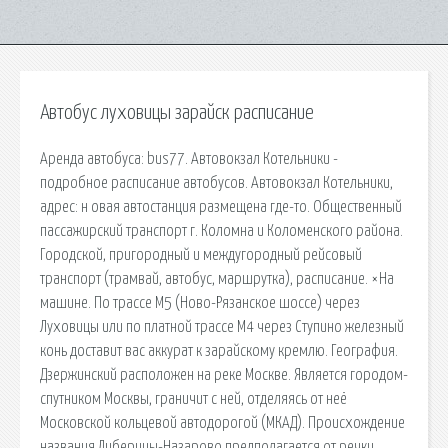
Автобус луховицы зарайск расписание
Аренда автобуса: bus77. Автовокзал Котельники -
подробное расписание автобусов. Автовокзал Котельники,
адрес: н овая автостанция размещена где-то. Общественный
пассажирский транспорт г. Коломна и Коломенского района.
Городской, пригородный и междугородный рейсовый
транспорт (трамвай, автобус, маршрутка), расписание. ×На
машине. По трассе М5 (Ново-Рязанское шоссе) через
Луховицы или по платной трассе М4 через Ступино железный
конь доставит вас аккурат к зарайскому кремлю. География.
Дзержинский расположен на реке Москве. Является городом-
спутником Москвы, граничит с ней, отделяясь от неё
Московской кольцевой автодорогой (МКАД). Происхождение
названия Либерицы-Назарово предполагается от речки