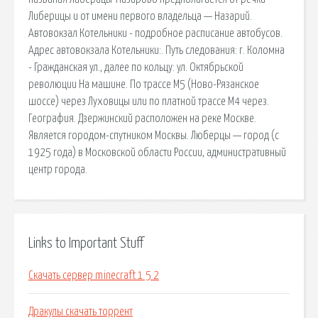
Либерицы и от имени первого владельца — Назарий.
Автовокзал Котельники - подробное расписание автобусов.
Адрес автовокзала Котельники:. Путь следования: г. Коломна
- Гражданская ул., далее по кольцу: ул. Октябрьской
революции На машине. По трассе М5 (Ново-Рязанское
шоссе) через Луховицы или по платной трассе М4 через.
География. Дзержинский расположен на реке Москве.
Является городом-спутником Москвы. Лю́берцы — город (с
1925 года) в Московской области России, административный
центр города.
Links to Important Stuff
Скачать сервер minecraft 1 5 2
Дракулы скачать торрент