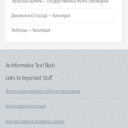
Зарайский кремль — государственный музей-заповедник.
Дзержинский (город) — Википедия.
Люберцы — Википедия.
An Informative Text Blurb
Links to Important Stuff
Фраза война войной а обед по расписанию
Avg перевод на русский
Sven веб камера драйвера скачать