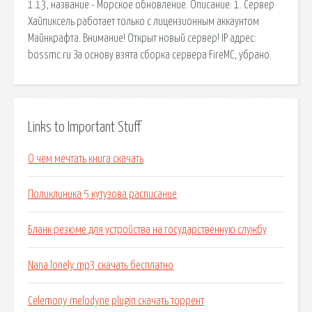
1.13, название - Морское обновление. Описание: 1. Сервер
Хайпиксель работает только с лицензионным аккаунтом
Майнкрафта. Внимание! Открыт новый сервер! IP адрес:
bossmc.ru За основу взята сборка сервера FireMC, убрано.
Links to Important Stuff
О чем мечтать книга скачать
Поликлиника 5 кутузова расписание
Бланк резюме для устройства на государственную службу
Nana lonely mp3 скачать бесплатно
Celemony melodyne plugin скачать торрент