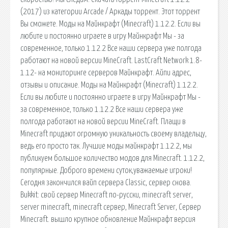
(2017) из категории Arcade / Аркады торрент. Этот торрент
Вы сможете. Моды на Майнкрафт (Minecraft) 1.12.2. Если вы
любите и постоянно играете в игру Майнкрафт Мы - за
современное, только 1.12.2 Все наши сервера уже полгода
работают на новой версии MineCraft. LastCraft Network 1.8-
1.12- на мониторинге серверов Майнкрафт. Айпи адрес,
отзывы и описание. Моды на Майнкрафт (Minecraft) 1.12.2.
Если вы любите и постоянно играете в игру Майнкрафт Мы -
за современное, только 1.12.2 Все наши сервера уже
полгода работают на новой версии MineCraft. Плащи в
Minecraft придают огромную уникальность своему владельцу,
ведь его просто так. Лучшие моды майнкрафт 1.12.2, мы
публикуем большое количество модов для Minecraft. 1.12.2,
популярные. Доброго времени суток,уважаемые игроки!
Сегодня закончился вайп сервера Classic, сервер снова.
Bukkit: свой сервер Minecraft по-русски, minecraft server,
server minecraft, minecraft сервер, Minecraft Server, Сервер
Minecraft. вышло крупное обновление Майнкрафт версия