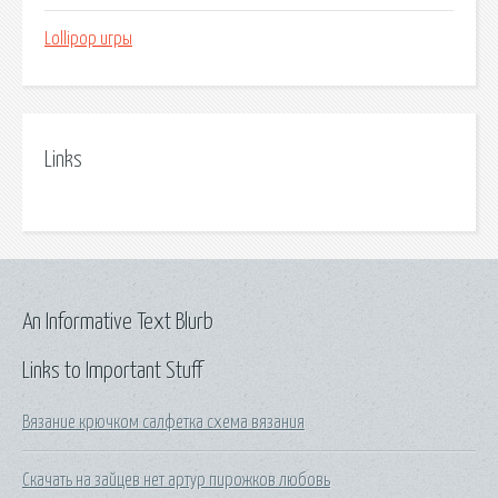
Lollipop игры
Links
An Informative Text Blurb
Links to Important Stuff
Вязание крючком салфетка схема вязания
Скачать на зайцев нет артур пирожков любовь