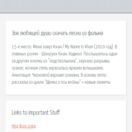
Зов любящей души скачать песни из фильма
15-е место: Меня зовут Кхан / My Name Is Khan (2010 год). В
главных ролях - Шахрукх Кхан, Каджол. Послышались один
за другим хлопки из "подствольника", заухали разрывы
гранат, ночная степь украсилась яркими вспышками.
Аннотация: Черновой вариант романа. В основу легли
рассказы из цикла "Щенки и псы войны" + новые сюжеты.
Links to Important Stuff
Нед фор спед