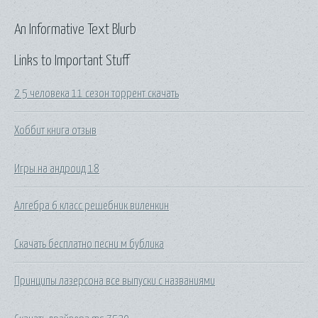
An Informative Text Blurb
Links to Important Stuff
2 5 человека 11 сезон торрент скачать
Хоббит книга отзыв
Игры на андроид 18
Алгебра 6 класс решебник виленкин
Скачать бесплатно песни м бублика
Принципы лазерсона все выпуски с названиями