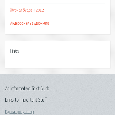
Журнал бурда 3 2012
Андерсон ель аудиокнига
Links
An Informative Text Blurb
Links to Important Stuff
Иду на грозу автор