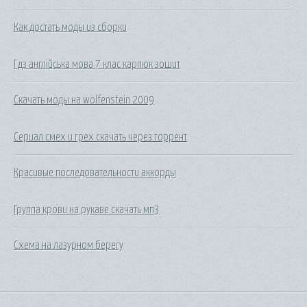
Как достать моды из сборки
Гдз англійська мова 7 клас карпюк зошит
Скачать моды на wolfenstein 2009
Сериал смех и грех скачать через торрент
Красивые последовательности аккорды
Группа крови на рукаве скачать мп3
Схема на лазурном берегу