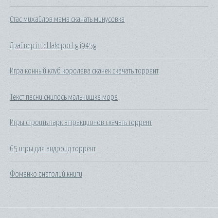
Стас михайлов мама скачать минусовка
Драйвер intel lakeport g i945g
Игра конный клуб королева скачек скачать торрент
Текст песни снилось мальчишке море
Игры строить парк аттракционов скачать торрент
G5 игры для андроид торрент
Фоменко анатолий книги