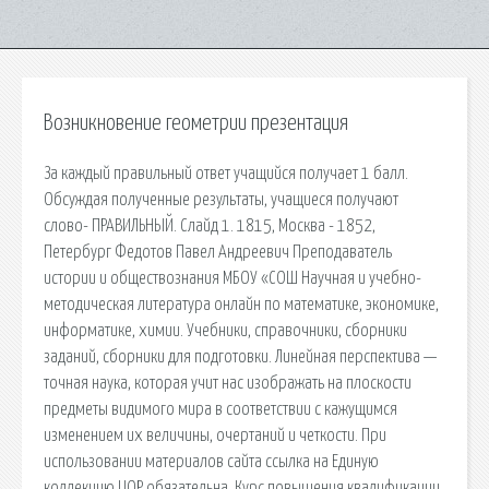
Возникновение геометрии презентация
За каждый правильный ответ учащийся получает 1 балл.
Обсуждая полученные результаты, учащиеся получают
слово- ПРАВИЛЬНЫЙ. Слайд 1. 1815, Москва - 1852,
Петербург Федотов Павел Андреевич Преподаватель
истории и обществознания МБОУ «СОШ Научная и учебно-
методическая литература онлайн по математике, экономике,
информатике, химии. Учебники, справочники, сборники
заданий, сборники для подготовки. Линейная перспектива —
точная наука, которая учит нас изображать на плоскости
предметы видимого мира в соответствии с кажущимся
изменением их величины, очертаний и четкости. При
использовании материалов сайта ссылка на Единую
коллекцию ЦОР обязательна. Курс повышения квалификации