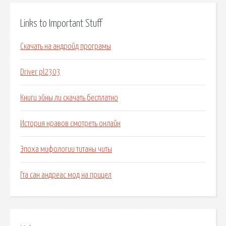
Links to Important Stuff
Скачать на андройд програмы
Driver pl2303
Книги эйны ли скачать бесплатно
История нравов смотреть онлайн
Эпоха мифологии титаны читы
Гта сан андреас мод на прицел