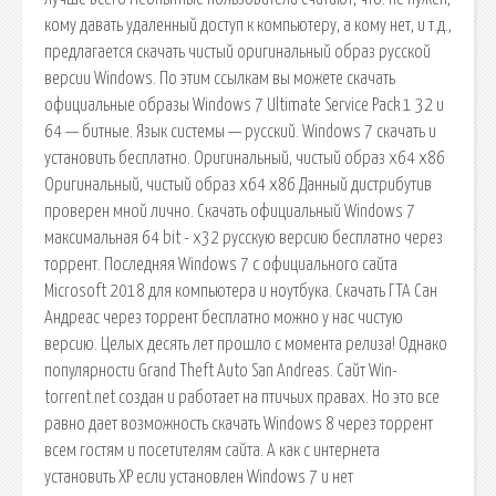
кому давать удаленный доступ к компьютеру, а кому нет, и т.д.,
предлагается скачать чистый оригинальный образ русской
версии Windows. По этим ссылкам вы можете скачать
официальные образы Windows 7 Ultimate Service Pack 1 32 и
64 — битные. Язык системы — русский. Windows 7 скачать и
установить бесплатно. Оригинальный, чистый образ x64 x86
Оригинальный, чистый образ x64 x86 Данный дистрибутив
проверен мной лично. Скачать официальный Windows 7
максимальная 64 bit - x32 русскую версию бесплатно через
торрент. Последняя Windows 7 с официального сайта
Microsoft 2018 для компьютера и ноутбука. Скачать ГТА Сан
Андреас через торрент бесплатно можно у нас чистую
версию. Целых десять лет прошло с момента релиза! Однако
популярности Grand Theft Auto San Andreas. Сайт Win-
torrent.net создан и работает на птичьих правах. Но это все
равно дает возможность скачать Windows 8 через торрент
всем гостям и посетителям сайта. А как с интернета
установить ХР если установлен Windows 7 и нет