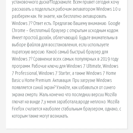
установочного диска?Подскажите. Всем привет сегодня хочу
рассказать и поделиться рабочим активатором Windows 10 и
разберем как. Не знаете, как бесплатно активировать
Windows 7? Ответ есть. Предлагаю Вашему вниманию. Google
Chrome – бесплатный браузер с открытым исходным кодом.
Имеет простой дизайн, облегчающий. Будьте внимательны в
выборе файлов для восстановления, если используете
пиратскую версию. Какой самый быстрый браузер для
Windows 7? Сравнение всех самых популярных в 2019 году
программ. Рабочие ключи для Windows 7 Ultimate, Windows
7 Professional, Windows 7 Starter, а также Windows 7 Home
Basic и Home Premium. Активация. При загрузке Windows
появляется синий экран? Узнайте, как избавиться от синего
экрана смерти. Жаль конечно что последнии версии Mozilla
глючат на винде 7,у меня заработала,вроде неплохо. Mozilla
Firefox считается наиболее стабильным браузером, однако, с
которым также могут возникать.