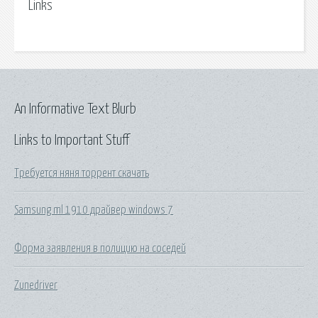
Links
An Informative Text Blurb
Links to Important Stuff
Требуется няня торрент скачать
Samsung ml 1910 драйвер windows 7
Форма заявления в полицию на соседей
Zunedriver