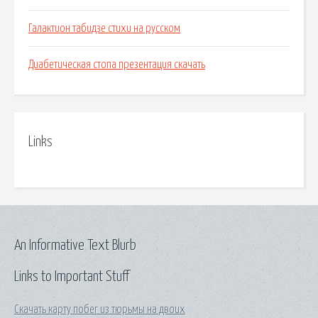
Галактион табидзе стихи на русском
Диабетическая стопа презентация скачать
Links
An Informative Text Blurb
Links to Important Stuff
Скачать карту побег из тюрьмы на двоих