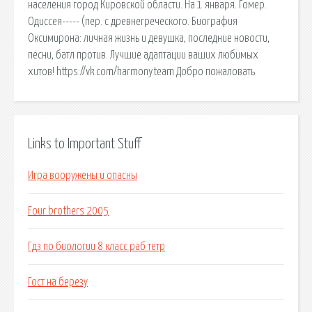
населения город Кировской области. На 1 января. Гомер.
Одиссея----- (пер. с древнегреческого. Биография
Оксимирона: личная жизнь и девушка, последние новости,
песни, батл против. Лучшие адаптации ваших любимых
хитов! https://vk.com/harmonyteam Добро пожаловать.
Links to Important Stuff
Игра вооружены и опасны
Four brothers 2005
Гдз по биологии 8 класс раб тетр
Гост на березу