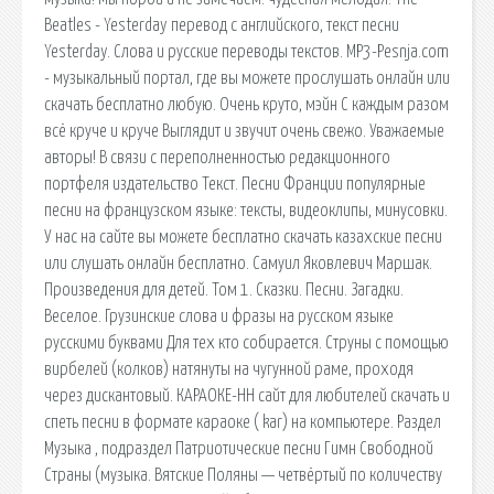
Beatles - Yesterday перевод с английского, текст песни
Yesterday. Слова и русские переводы текстов. MP3-Pesnja.com
- музыкальный портал, где вы можете прослушать онлайн или
скачать бесплатно любую. Очень круто, мэйн С каждым разом
всё круче и круче Выглядит и звучит очень свежо. Уважаемые
авторы! В связи с переполненностью редакционного
портфеля издательство Текст. Песни Франции популярные
песни на французском языке: тексты, видеоклипы, минусовки.
У нас на сайте вы можете бесплатно скачать казахские песни
или слушать онлайн бесплатно. Самуил Яковлевич Маршак.
Произведения для детей. Том 1. Сказки. Песни. Загадки.
Веселое. Грузинские слова и фразы на русском языке
русскими буквами Для тех кто собирается. Струны с помощью
вирбелей (колков) натянуты на чугунной раме, проходя
через дискантовый. КАРАОКЕ-НН сайт для любителей скачать и
спеть песни в формате караоке ( kar) на компьютере. Раздел
Музыка , подраздел Патриотические песни Гимн Свободной
Страны (музыка. Вятские Поляны — четвёртый по количеству