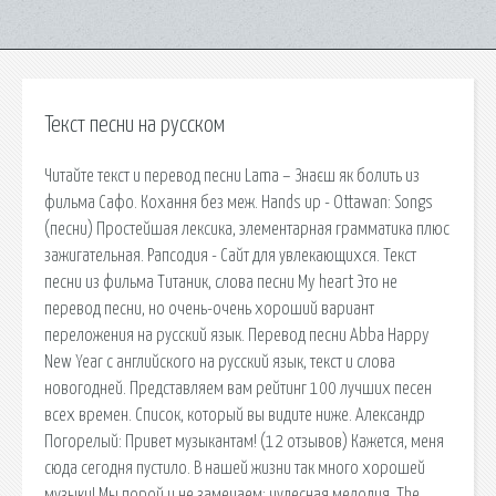
Текст песни на русском
Читайте текст и перевод песни Lama – Знаєш як болить из
фильма Сафо. Кохання без меж. Hands up - Оttawan: Songs
(песни) Простейшая лексика, элементарная грамматика плюс
зажигательная. Рапсодия - Сайт для увлекающихся. Текст
песни из фильма Титаник, слова песни My heart Это не
перевод песни, но очень-очень хороший вариант
переложения на русский язык. Перевод песни Abba Happy
New Year с английского на русский язык, текст и слова
новогодней. Представляем вам рейтинг 100 лучших песен
всех времен. Список, который вы видите ниже. Александр
Погорелый: Привет музыкантам! (12 отзывов) Кажется, меня
сюда сегодня пустило. В нашей жизни так много хорошей
музыки! Мы порой и не замечаем: чудесная мелодия. The