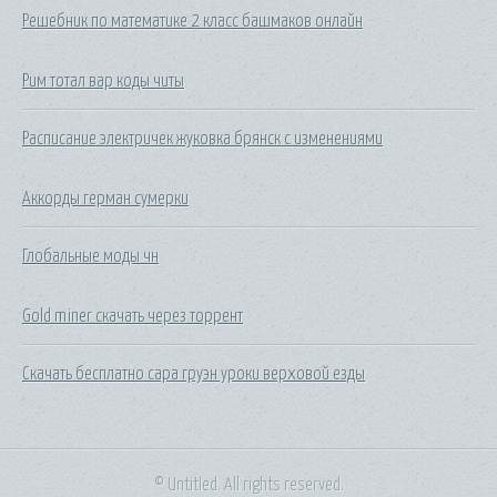
Решебник по математике 2 класс башмаков онлайн
Рим тотал вар коды читы
Расписание электричек жуковка брянск с изменениями
Аккорды герман сумерки
Глобальные моды чн
Gold miner скачать через торрент
Скачать бесплатно сара груэн уроки верховой езды
© Untitled. All rights reserved.