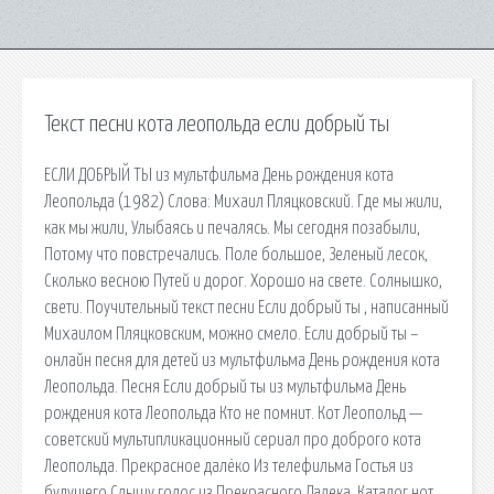
Текст песни кота леопольда если добрый ты
ЕСЛИ ДОБРЫЙ ТЫ из мультфильма День рождения кота
Леопольда (1982) Слова: Михаил Пляцковский. Где мы жили,
как мы жили, Улыбаясь и печалясь. Мы сегодня позабыли,
Потому что повстречались. Поле большое, Зеленый лесок,
Сколько весною Путей и дорог. Хорошо на свете. Солнышко,
свети. Поучительный текст песни Если добрый ты , написанный
Михаилом Пляцковским, можно смело. Если добрый ты –
онлайн песня для детей из мультфильма День рождения кота
Леопольда. Песня Если добрый ты из мультфильма День
рождения кота Леопольда Кто не помнит. Кот Леопольд —
советский мультипликационный сериал про доброго кота
Леопольда. Прекрасное далёко Из телефильма Гостья из
будущего Слышу голос из Прекрасного Далека. Каталог нот