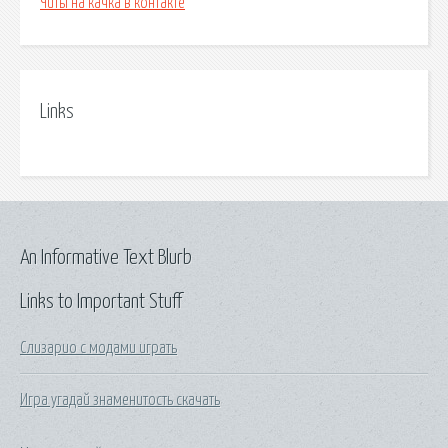
Читы на качка в контакте
Links
An Informative Text Blurb
Links to Important Stuff
Слизарио с модами играть
Игра угадай знаменитость скачать