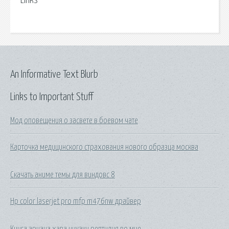
Links
An Informative Text Blurb
Links to Important Stuff
Мод оповещения о засвете в боевом чате
Карточка медицинского страхования нового образца москва
Скачать аниме темы для виндовс 8
Hp color laserjet pro mfp m476nw драйвер
Книга ариана хава инуаки рептилия во мне