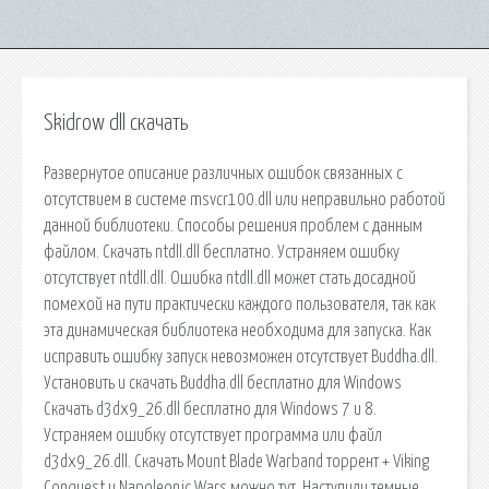
Skidrow dll скачать
Развернутое описание различных ошибок связанных с
отсутствием в системе msvcr100.dll или неправильно работой
данной библиотеки. Способы решения проблем с данным
файлом. Скачать ntdll.dll бесплатно. Устраняем ошибку
отсутствует ntdll.dll. Ошибка ntdll.dll может стать досадной
помехой на пути практически каждого пользователя, так как
эта динамическая библиотека необходима для запуска. Как
исправить ошибку запуск невозможен отсутствует Buddha.dll.
Установить и скачать Buddha.dll бесплатно для Windows
Скачать d3dx9_26.dll бесплатно для Windows 7 и 8.
Устраняем ошибку отсутствует программа или файл
d3dx9_26.dll. Скачать Mount Blade Warband торрент + Viking
Conquest и Napoleonic Wars можно тут. Наступили темные