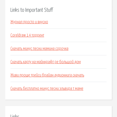
Links to Important Stuff
Журнал просто и вкусно
Coreldraw 14 торрент
Скачать минус песни мамина сорочка
Скачать карту на майнкрафт pe большой дом
Живи проще трейси брайан аудиокнига скачать
Скачать бесплатно минус песни эльвира т маме