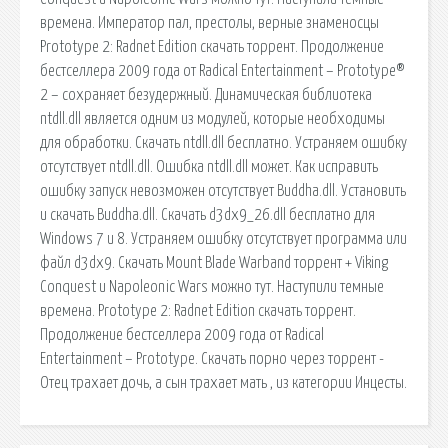
времена. Император пал, престолы, верные знаменосцы
Prototype 2: Radnet Edition скачать торрент. Продолжение
бестселлера 2009 года от Radical Entertainment – Prototype®
2 – сохраняет безудержный. Динамическая библиотека
ntdll.dll является одним из модулей, которые необходимы
для обработки. Скачать ntdll.dll бесплатно. Устраняем ошибку
отсутствует ntdll.dll. Ошибка ntdll.dll может. Как исправить
ошибку запуск невозможен отсутствует Buddha.dll. Установить
и скачать Buddha.dll. Скачать d3dx9_26.dll бесплатно для
Windows 7 и 8. Устраняем ошибку отсутствует программа или
файл d3dx9. Скачать Mount Blade Warband торрент + Viking
Conquest и Napoleonic Wars можно тут. Наступили темные
времена. Prototype 2: Radnet Edition скачать торрент.
Продолжение бестселлера 2009 года от Radical
Entertainment – Prototype. Скачать порно через торрент -
Отец трахает дочь, а сын трахает мать , из категории Инцесты.