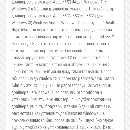
драйверов и утилит для Asus X553MA для Windows 7, XP,
Windows 8 и 8.1 с инструкцией по установке. Полный набор
драйверов и утилит для Asus X53S, X53Sv и X53Sj для
Windows XP, Windows Vista и Windows 7 с инструкцией. Realtek
High Definition Audio Driver – это современный драйвер на
звук, который специализируется на точном. igdkmd64.sys У
меня винда 8, не с того не с сего появился синий экран и
автоматическая перезагрузка. Скачивайте бесплатный
эквалайзер для вашей Windows 10 по прямой ссылке на
нашем сайте. Ремонт, настройка и обслуживание вашего
компьютера или ноутбука на дому самостоятельно. После
обновления до Windows 8.1 перестал работать звук. Автор:
Admin. Дата:2014-03-14. Не работает звук. Как установить
драйвера на Windows 8 Без правильного подбора и
установки. Скачать на компьютер или ноутбук программы,
драйвера, утилиты, браузеры, а также. В данной статье мы
рассмотрим, как установить драйвера на Windows 10,
поскольку виндовс. Как исправить ошибки звука Выходное
аудио устройство не установлено или Наушники или. В этой