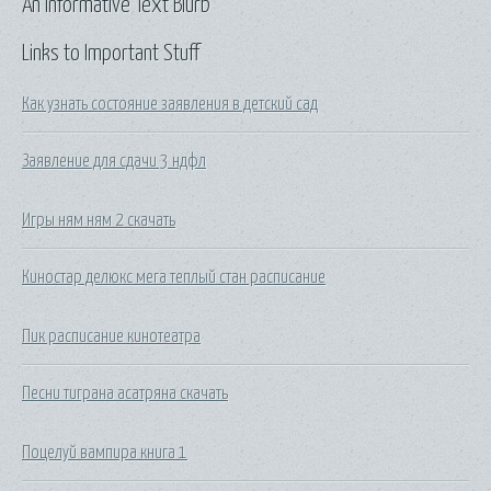
An Informative Text Blurb
Links to Important Stuff
Как узнать состояние заявления в детский сад
Заявление для сдачи 3 ндфл
Игры ням ням 2 скачать
Киностар делюкс мега теплый стан расписание
Пик расписание кинотеатра
Песни тиграна асатряна скачать
Поцелуй вампира книга 1