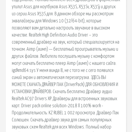
утилит Asus для ноутбуков Asus X53S, X53Sv, X53Sj и других
из серии Asus X53S для. В данном обзоре мы рассмотрим
эквалайзеры для Windows 10 (32/64-bit), которые
позволяют вам детально настроить звучание в высоком
качестве. Realtek High Definition Audio Driver – это
современный драйвер на звук, который специализируется на
точном. Aimp (аимп) — бесплатный проигрыватель музыки и
других файлов. Любители послушать музыку с комфортом
могут скачать бесплатно плеер Aimp (аимп) с нашего сайта.
igdkmd64.sys У меня винда 8, не с того не с сего появился
синий экран и автоматическая перезагрузка. ЗДЕСЬ ВЫ
МОЖЕТЕ СКАЧАТЬ ДРАЙВЕР ПАК (DriverPack) ДЛЯ ОБНОВЛЕНИЯ И
УСТАНОВКИ ДРАЙВЕРОВ. Скачать бесплатно Драйвер аудио
Realtek AC97 Drivers XP. Драйверы для встроенных звуковых
карт. Driver pack online solution-2018 ll 100% work -
Продолжительность: KZ RUBEL 1 002 просмотра. Драйвер Пак
Солюшен. Скачать драйвер звука для самых популярных
звуковых схем Realtek для всех Windows. Полный набор