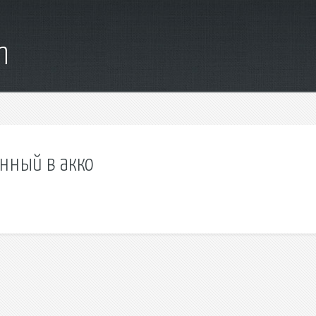
m
енный в акко