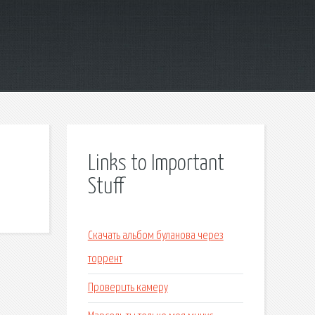
Links to Important
Stuff
Скачать альбом буланова через
торрент
Проверить камеру