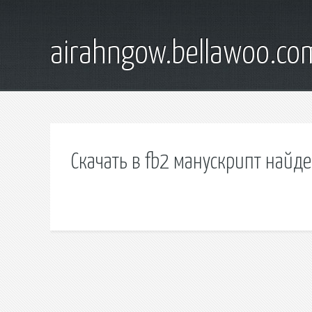
airahngow.bellawoo.co
Скачать в fb2 манускрипт найд