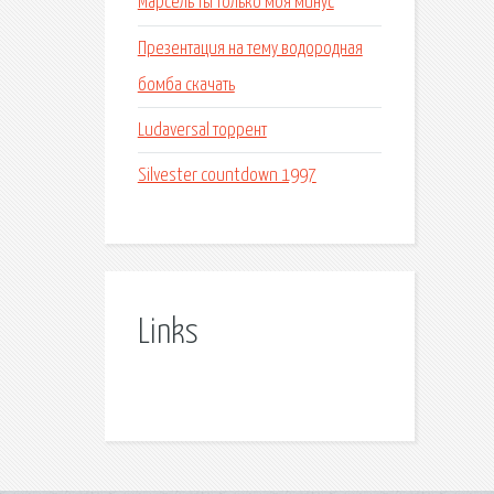
Марсель ты только моя минус
Презентация на тему водородная
бомба скачать
Ludaversal торрент
Silvester countdown 1997
Links