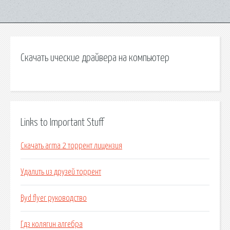
Скачать ические драйвера на компьютер
Links to Important Stuff
Скачать arma 2 торрент лицензия
Удалить из друзей торрент
Byd flyer руководство
Гдз колягин алгебра