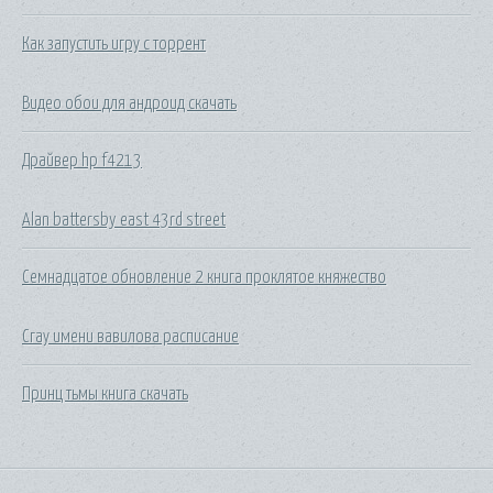
Как запустить игру с торрент
Видео обои для андроид скачать
Драйвер hp f4213
Alan battersby east 43rd street
Семнадцатое обновление 2 книга проклятое княжество
Сгау имени вавилова расписание
Принц тьмы книга скачать