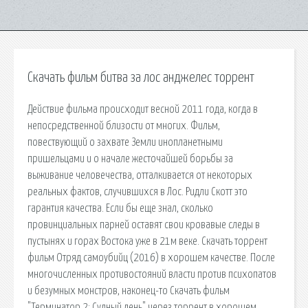
Скачать фильм битва за лос анджелес торрент
Действие фильма происходит весной 2011 года, когда в
непосредственной близости от многих. Фильм,
повествующий о захвате Земли инопланетными
пришельцами и о начале жесточайшей борьбы за
выживание человечества, отталкивается от некоторых
реальных фактов, случившихся в Лос. Ридли Скотт это
гарантия качества. Если бы еще знал, сколько
провинциальных парней оставят свои кровавые следы в
пустынях и горах Востока уже в 21м веке. Скачать торрент
фильм Отряд самоубийц (2016) в хорошем качестве. После
многочисленных противостояний власти против психопатов
и безумных монстров, наконец-то Скачать фильм
"Терминатор 2: Судный день" через торрент в хорошем