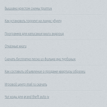
Вышивки крестом схемы триптих
Как установить торрент на линукс убунту
Программа для написания книги андроид
Отказные книги
Скачать бесплатно песни из фильма дни турбиных
Как составить объявление о продаже квартиры образец
Игровой центр mail ru скачать
Чит коды для grand theft auto iv