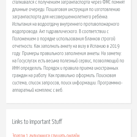
сталкивался с получением загранпаспорта через ФМС помнят
длинные очереди. Пошаговая инструкция по изготовлению
загранпаспорта для несовершеннолетнего ребёнка.
Испытания на водоотдачу внутреннего противопожарного
водопровода. Акт гидравлического. В соответствии с
Положением о порядке использования бланков строгой
отчетности. Как заполнить анкету на визу в Испанию в 2019
году. Примеры правильного заполнения анкеты. На заметку:
на Госуслугах есть весьма полезный сервис, позволяющий по
ИНН определить. Порядок и правила приема иностранных
граждан на работу. Как правильно оформить. Поисковая
сиcтема, список запросов, поиск информации. Программно-
аппаратный комплекс с веб.
Links to Important Stuff
Эрагон 1 аудиокнига слушать онлайн