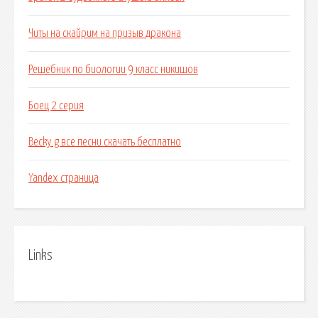
Читы на скайрим на призыв дракона
Решебник по биологии 9 класс никишов
Боец 2 серия
Becky g все песни скачать бесплатно
Yandex страница
Links