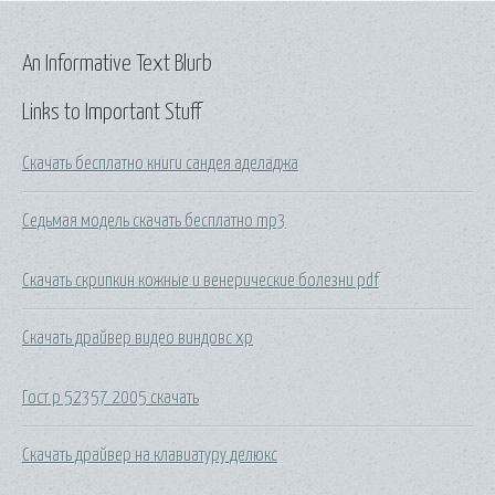
An Informative Text Blurb
Links to Important Stuff
Скачать бесплатно книги сандея аделаджа
Седьмая модель скачать бесплатно mp3
Скачать скрипкин кожные и венерические болезни pdf
Скачать драйвер видео виндовс хр
Гост р 52357 2005 скачать
Скачать драйвер на клавиатуру делюкс