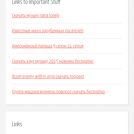
Links to Important Stuff
Скачать музыку nana lonely
Известные книги зарубежных писателей
Американский папаша 9 сезон 11 серия
Скачать хаус музыку 2015 новинки бесплатно
Xcom enemy within игра скачать торрент
Группа машина времени поворот скачать бесплатно
Links