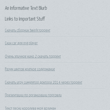
An Informative Text Blurb
Links to Important Stuff
Скачать сборник twerk торрент
Скин car для nrg player
Очень эпичное кино 2 скачать торрент
Разум цветов краткое содержание
Скачать игру симулятор доктора 2014 через торрент
Презентации по организации торговли
Текст песни королева моя арзуман