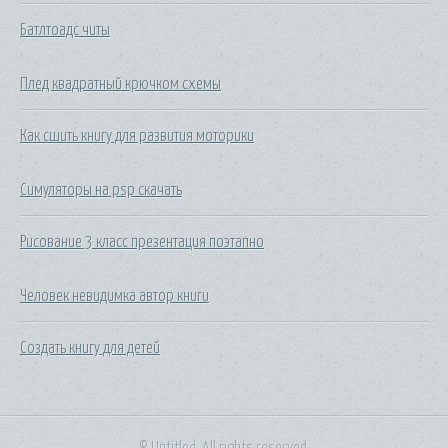
Батлтоадс читы
Плед квадратный крючком схемы
Как сшить книгу для развития моторики
Симуляторы на psp скачать
Рисование 3 класс презентация поэтапно
Человек невидимка автор книги
Создать книгу для детей
© Untitled. All rights reserved.