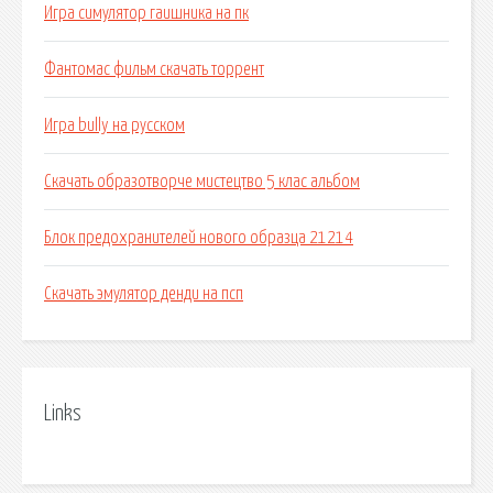
Игра симулятор гаишника на пк
Фантомас фильм скачать торрент
Игра bully на русском
Скачать образотворче мистецтво 5 клас альбом
Блок предохранителей нового образца 21214
Скачать эмулятор денди на псп
Links