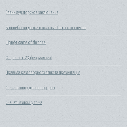
Бланк аудиторское заключение
Волшебники двора школьный блюз текст песни
Шрифт game of thrones
Открытки с 23 февраля psd
Правила разговорного этикета презентация
Скачать книгу джонни торрио
Скачать взломку тома