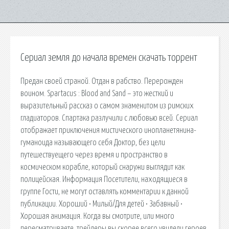
Сериал земля до начала времен скачать торрент
Предан своей страной. Отдан в рабство. Перерожден
воином. Spartacus : Blood and Sand – это жесткий и
выразительный рассказ о самом знаменитом из римских
гладиаторов. Спартака разлучили с любовью всей. Сериал
отображает приключения мистического инопланетянина-
гуманоида называющего себя Доктор, без цели
путешествуещего через время и пространство в
космическом корабле, который снаружи выглядит как
полицейская. Информация Посетители, находящиеся в
группе Гости, не могут оставлять комментарии к данной
публикации. Хороший • Милый/Для детей • Забавный •
Хорошая анимация. Когда вы смотрите, или много
пересматриваете, трейлеры вы скорее всего увидели героев,