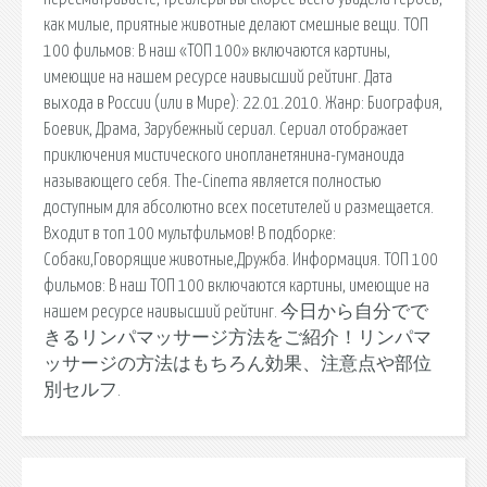
как милые, приятные животные делают смешные вещи. ТОП
100 фильмов: В наш «ТОП 100» включаются картины,
имеющие на нашем ресурсе наивысший рейтинг. Дата
выхода в России (или в Мире): 22.01.2010. Жанр: Биография,
Боевик, Драма, Зарубежный сериал. Сериал отображает
приключения мистического инопланетянина-гуманоида
называющего себя. The-Cinema является полностью
доступным для абсолютно всех посетителей и размещается.
Входит в топ 100 мультфильмов! В подборке:
Собаки,Говорящие животные,Дружба. Информация. ТОП 100
фильмов: В наш ТОП 100 включаются картины, имеющие на
нашем ресурсе наивысший рейтинг. 今日から自分でで
きるリンパマッサージ方法をご紹介！リンパマ
ッサージの方法はもちろん効果、注意点や部位
別セルフ.