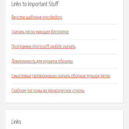
Links to Important Stuff
Верстка шаблона prestashop
Скачать песни маршал бесплатно
Программа microsoft update скачать
Доверенность для курьера образец
Смысловые галлюцинации скачать сборник лучших песен
Скайрим чит коды на даэдрические стрелы
Links