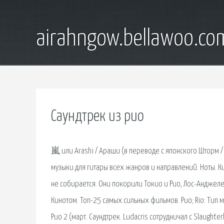
airahngow.bellawoo.co
Саундтрек из рио
嵐 или Arashi / Араши (в переводе с японского Шторм / 
музыки для гитары всех жанров и направлений. Ноты. Ки
не собирается. Они покорили Токио и Рио, Лос-Анджел
Кинотом. Топ-25 самых сильных фильмов. Рио; Rio: Тип
Рио 2 (март. Саундтрек. Ludacris сотрудничал с Slaught