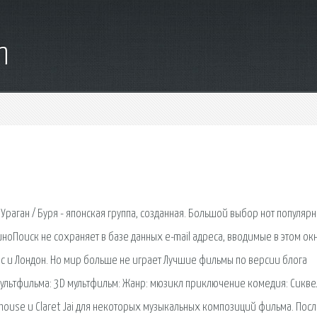
m
Ураган / Буря - японская группа, созданная. Большой выбор нот популяр
ноПоиск не сохраняет в базе данных e-mail адреса, вводимые в этом окн
ес и Лондон. Но мир больше не играет Лучшие фильмы по версии блога
 мультфильма: 3D мультфильм: Жанр: мюзикл приключение комедия: Сикве
erhouse и Claret Jai для некоторых музыкальных композиций фильма. Посл