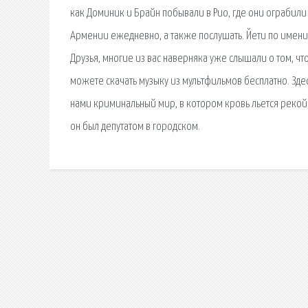
как Доминик и Брайн побывали в Рио, где они ограбили
Армении ежедневно, а также послушать. Йети по имени
Друзья, многие из вас наверняка уже слышали о том, чт
можете скачать музыку из мультфильмов бесплатно. Зде
нами криминальный мир, в котором кровь льется рекой
он был депутатом в городском.