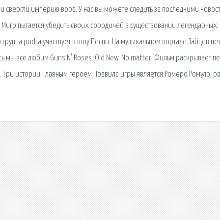
 и свергли империю вора. У нас вы можете следить за последними новос
 Миго пытается убедить своих сородичей в существовании легендарных.
о группа pudra участвует в шоу Песни. На музыкальном портале Зайцев.не
сь мы все любим Guns N' Roses. Old New. No matter. Фильм раскрывает п
. Три истории. Главным героем Правила игры является Ромеро Ромуло, р