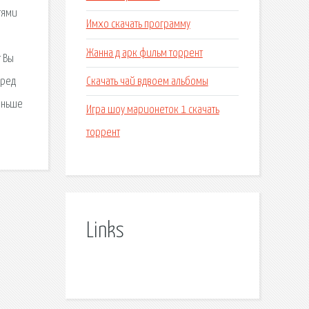
тями
Имхо скачать программу
Жанна д арк фильм торрент
т Вы
Скачать чай вдвоем альбомы
еред
аньше
Игра шоу марионеток 1 скачать
торрент
Links