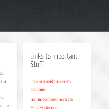
Links to Important
Stuff
ной
е, и
Игры на смартфоны скачать
бесплатно
лы:
Скачать бесплатно книги для
е того
windows phone 8