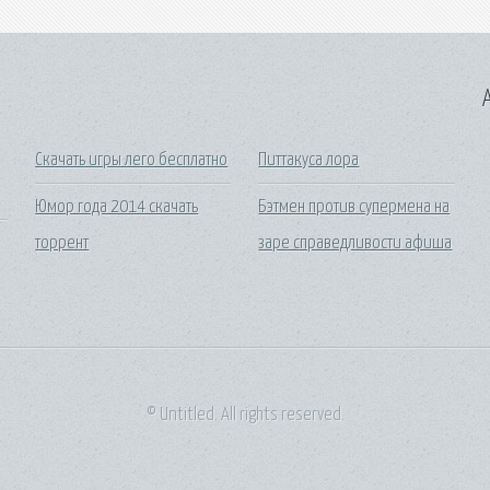
A
Скачать игры лего бесплатно
Питтакуса лора
Юмор года 2014 скачать
Бэтмен против супермена на
торрент
заре справедливости афиша
© Untitled. All rights reserved.