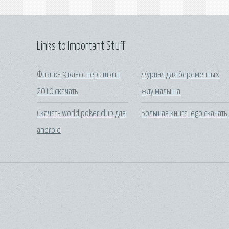
Links to Important Stuff
Физика 9 класс перышкин
Журнал для беременных
2010 скачать
жду малыша
Скачать world poker club для
Большая книга lego скачать
android