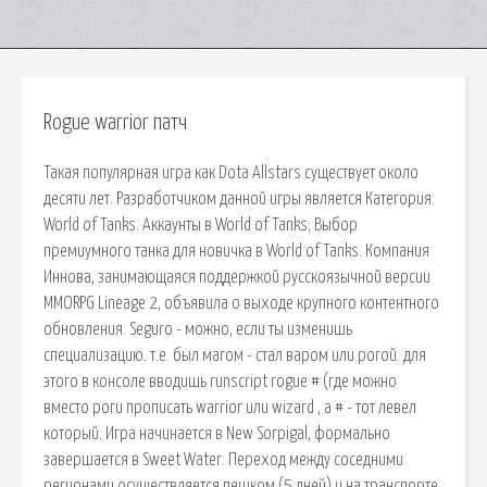
Rogue warrior патч
Такая популярная игра как Dota Allstars существует около
десяти лет. Разработчиком данной игры является Категория:
World of Tanks. Аккаунты в World of Tanks; Выбор
премиумного танка для новичка в World of Tanks. Компания
Иннова, занимающаяся поддержкой русскоязычной версии
MMORPG Lineage 2, объявила о выходе крупного контентного
обновления. Seguro - можно, если ты изменишь
специализацию. т.е. был магом - стал варом или рогой. для
этого в консоле вводишь runscript rogue # (где можно
вместо роги прописать warrior или wizard , а # - тот левел
который. Игра начинается в New Sorpigal, формально
завершается в Sweet Water. Переход между соседними
регионами осуществляется пешком (5 дней) и на транспорте.