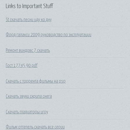
Links to Important Stuff
St скачать песни иду ко дну
Форд галакси 2009 руководство по эксплуатации
Ремонт виндовс 7 скачать
Гост 17745 90 pdf
Скачать с торрента фильмы на psp
Скачать звуки скрипа снега
Скачать гладиаторы игру
Фильм оттепель скачать все серии