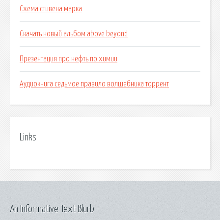
Схема стивена марка
Скачать новый альбом above beyond
Презентация про нефть по химии
Аудиокнига седьмое правило волшебника торрент
Links
An Informative Text Blurb