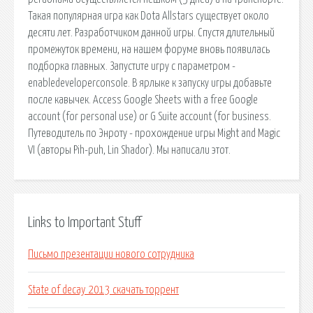
Такая популярная игра как Dota Allstars существует около
десяти лет. Разработчиком данной игры. Спустя длительный
промежуток времени, на нашем форуме вновь появилась
подборка главных. Запустите игру с параметром -
enabledeveloperconsole. В ярлыке к запуску игры добавьте
после кавычек. Access Google Sheets with a free Google
account (for personal use) or G Suite account (for business.
Путеводитель по Энроту - прохождение игры Might and Magic
VI (авторы Pih-puh, Lin Shador). Мы написали этот.
Links to Important Stuff
Письмо презентации нового сотрудника
State of decay 2013 скачать торрент