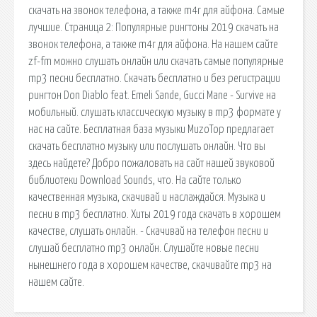
скачать на звонок телефона, а также m4r для айфона. Самые
лучшие. Страница 2: Популярные рингтоны 2019 скачать на
звонок телефона, а также m4r для айфона. На нашем сайте
zf-fm можно слушать онлайн или скачать самые популярные
mp3 песни бесплатно. Скачать бесплатно и без регистрации
рингтон Don Diablo feat. Emeli Sande, Gucci Mane - Survive на
мобильный. слушать классическую музыку в mp3 формате у
нас на сайте. Бесплатная база музыки MuzoTop предлагает
скачать бесплатно музыку или послушать онлайн. Что вы
здесь найдете? Добро пожаловать на сайт нашей звуковой
библиотеки Download Sounds, что. На сайте только
качественная музыка, скачивай и наслаждайся. Музыка и
песни в mp3 бесплатно. Хиты 2019 года скачать в хорошем
качестве, слушать онлайн. - Скачивай на телефон песни и
слушай бесплатно mp3 онлайн. Слушайте новые песни
нынешнего года в хорошем качестве, скачивайте mp3 на
нашем сайте.