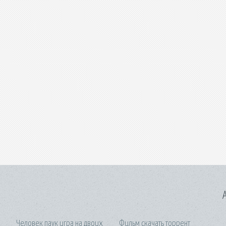
A
Человек паук игра на двоих
Фильм скачать торрент