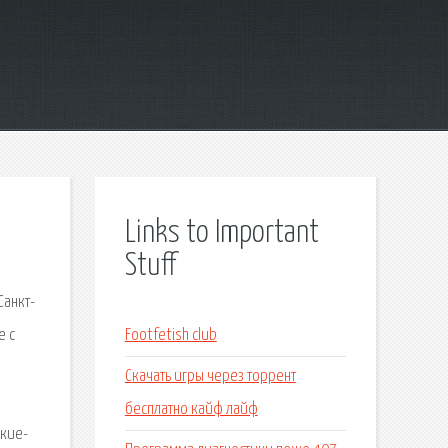
Links to Important
Stuff
Санкт-
е с
Footfetish club
Скачать игры через торрент
бесплатно кайф лайф
акие-