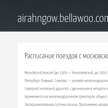
airahngow.bellawoo.co
Расписание поездов с московск
Моско́вский вокза́л (до 1924 — Николаевский, до 19
Петербург-Главный. Сонко́во — узловая железнодорожн
Северной железной дорогой, с движением в четырёх на
применяется на железнодорожном транспорте общего 
Экспериментальная система поиска. Программно-аппара