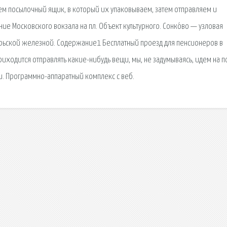
паем посылочный ящик, в который их упаковываем, затем отправляем и
ие Московского вокзала на пл. Объект культурного. Сонко́во — узловая
рьской железной. Содержание1 Бесплатный проезд для пенсионеров в
приходится отправлять какие-нибудь вещи, мы, не задумываясь, идем на по
и. Программно-аппаратный комплекс с веб.