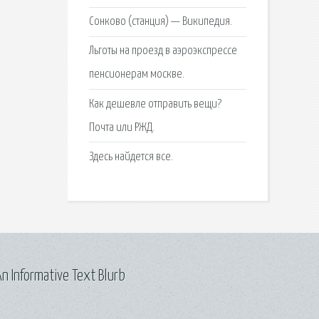
Сонково (станция) — Википедия.
Льготы на проезд в аэроэкспрессе
пенсионерам москве.
Как дешевле отправить вещи?
Почта или РЖД.
Здесь найдется все.
n Informative Text Blurb