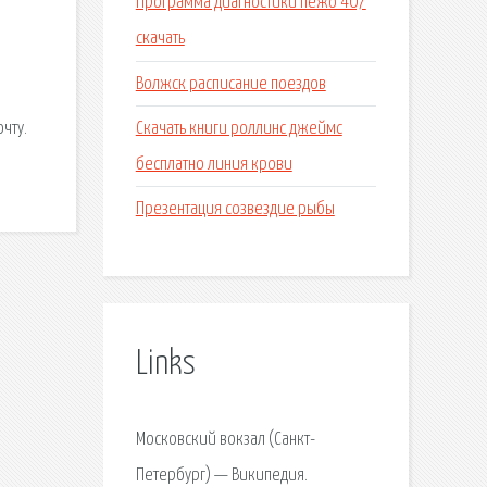
Программа диагностики пежо 407
скачать
Волжск расписание поездов
Скачать книги роллинс джеймс
чту.
бесплатно линия крови
Презентация созвездие рыбы
Links
Московский вокзал (Санкт-
Петербург) — Википедия.