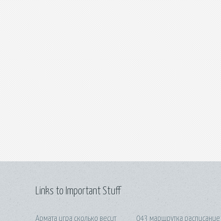
Links to Important Stuff
Армата игра сколько весит
043 маршрутка расписание