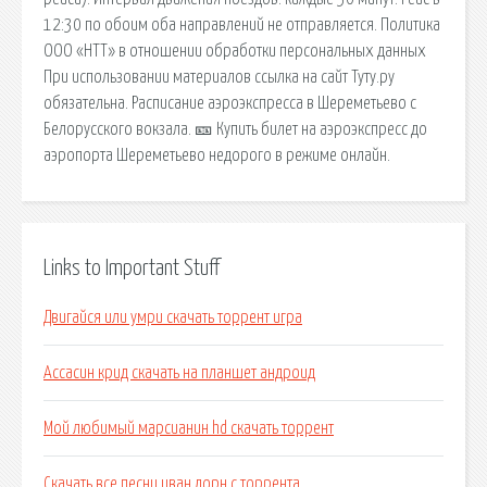
12:30 по обоим оба направлений не отправляется. Политика
ООО «НТТ» в отношении обработки персональных данных
При использовании материалов ссылка на сайт Туту.ру
обязательна. Расписание аэроэкспресса в Шереметьево с
Белорусского вокзала. 🎫 Купить билет на аэроэкспресс до
аэропорта Шереметьево недорого в режиме онлайн.
Links to Important Stuff
Двигайся или умри скачать торрент игра
Ассасин крид скачать на планшет андроид
Мой любимый марсианин hd скачать торрент
Скачать все песни иван дорн с торрента