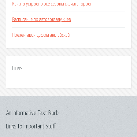
Как это устроено все сезоны скачать торрент
Расписание по автовокзалу киев
Презентация цифры английский
Links
An Informative Text Blurb
Links to Important Stuff