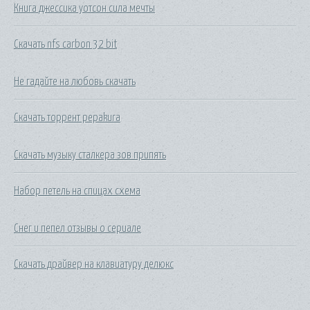
Книга джессика уотсон сила мечты
Скачать nfs carbon 32 bit
Не гадайте на любовь скачать
Скачать торрент pepakura
Скачать музыку сталкера зов припять
Набор петель на спицах схема
Снег и пепел отзывы о сериале
Скачать драйвер на клавиатуру делюкс